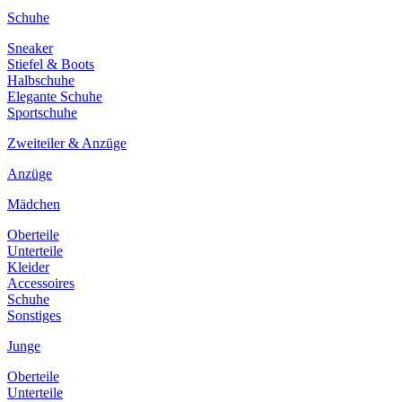
Schuhe
Sneaker
Stiefel & Boots
Halbschuhe
Elegante Schuhe
Sportschuhe
Zweiteiler & Anzüge
Anzüge
Mädchen
Oberteile
Unterteile
Kleider
Accessoires
Schuhe
Sonstiges
Junge
Oberteile
Unterteile