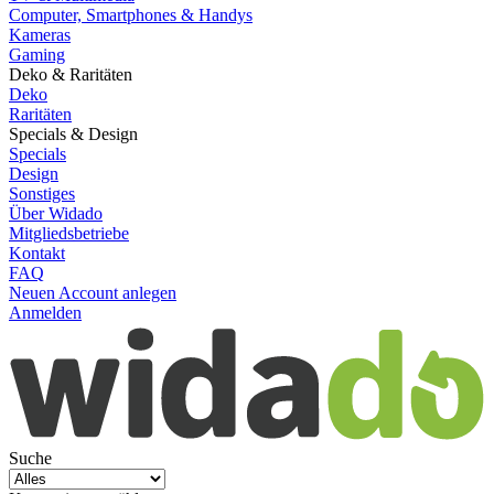
Computer, Smartphones & Handys
Kameras
Gaming
Deko & Raritäten
Deko
Raritäten
Specials & Design
Specials
Design
Sonstiges
Über Widado
Mitgliedsbetriebe
Kontakt
FAQ
Neuen Account anlegen
Anmelden
Suche