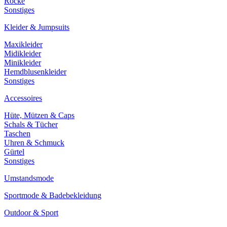
Röcke
Sonstiges
Kleider & Jumpsuits
Maxikleider
Midikleider
Minikleider
Hemdblusenkleider
Sonstiges
Accessoires
Hüte, Mützen & Caps
Schals & Tücher
Taschen
Uhren & Schmuck
Gürtel
Sonstiges
Umstandsmode
Sportmode & Badebekleidung
Outdoor & Sport