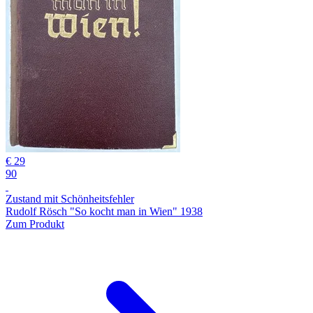
€ 29
90
Zustand mit Schönheitsfehler
Rudolf Rösch "So kocht man in Wien" 1938
Zum Produkt