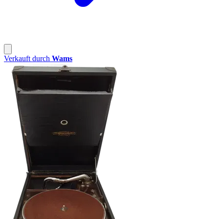
Verkauft durch
Wams