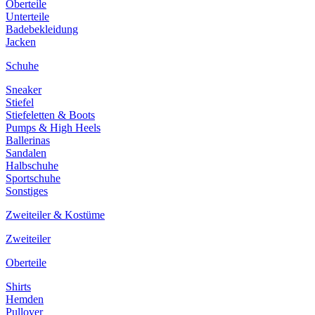
Oberteile
Unterteile
Badebekleidung
Jacken
Schuhe
Sneaker
Stiefel
Stiefeletten & Boots
Pumps & High Heels
Ballerinas
Sandalen
Halbschuhe
Sportschuhe
Sonstiges
Zweiteiler & Kostüme
Zweiteiler
Oberteile
Shirts
Hemden
Pullover