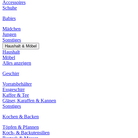
Accessoires
Schuhe
Babies
Mädchen
Jungen
Sonstiges
Haushalt & Möbel
Haushalt
Möbel
Alles anzeigen
Geschirr
Vorratsbehälter
Essgeschirr
Kaffee & Tee
Gläser, Karaffen & Kannen
Sonstiges
Kochen & Backen
Töpfen & Pfannen
Koch- & Backutensilien