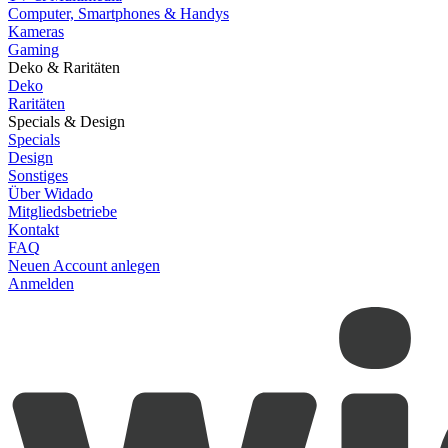
Computer, Smartphones & Handys
Kameras
Gaming
Deko & Raritäten
Deko
Raritäten
Specials & Design
Specials
Design
Sonstiges
Über Widado
Mitgliedsbetriebe
Kontakt
FAQ
Neuen Account anlegen
Anmelden