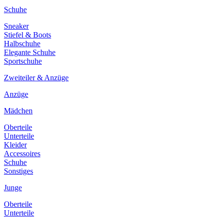
Schuhe
Sneaker
Stiefel & Boots
Halbschuhe
Elegante Schuhe
Sportschuhe
Zweiteiler & Anzüge
Anzüge
Mädchen
Oberteile
Unterteile
Kleider
Accessoires
Schuhe
Sonstiges
Junge
Oberteile
Unterteile