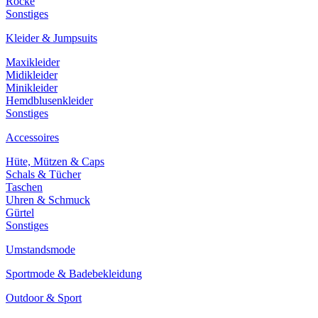
Röcke
Sonstiges
Kleider & Jumpsuits
Maxikleider
Midikleider
Minikleider
Hemdblusenkleider
Sonstiges
Accessoires
Hüte, Mützen & Caps
Schals & Tücher
Taschen
Uhren & Schmuck
Gürtel
Sonstiges
Umstandsmode
Sportmode & Badebekleidung
Outdoor & Sport