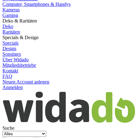
Computer, Smartphones & Handys
Kameras
Gaming
Deko & Raritäten
Deko
Raritäten
Specials & Design
Specials
Design
Sonstiges
Über Widado
Mitgliedsbetriebe
Kontakt
FAQ
Neuen Account anlegen
Anmelden
Suche