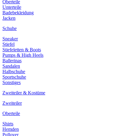
Oberteile
Unterteile
Badebekleidung
Jacken
Schuhe
Sneaker
Stiefel
Stiefeletten & Boots
Pumps & High Heels
Ballerinas
Sandalen
Halbschuhe
Sportschuhe
Sonstiges
Zweiteiler & Kostüme
Zweiteiler
Oberteile
Shirts
Hemden
Pullover