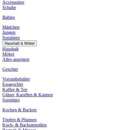
Accessoires
Schuhe
Babies
Mädchen
Jungen
Sonstiges
Haushalt & Möbel
Haushalt
Möbel
Alles anzeigen
Geschirr
Vorratsbehälter
Essgeschirr
Kaffee & Tee
Gläser, Karaffen & Kannen
Sonstiges
Kochen & Backen
Töpfen & Pfannen
Koch- & Backutensilien