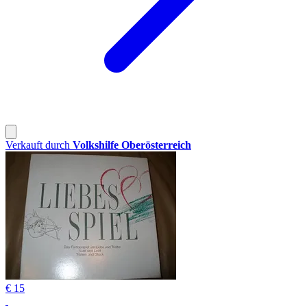
Verkauft durch
Volkshilfe Oberösterreich
€ 15