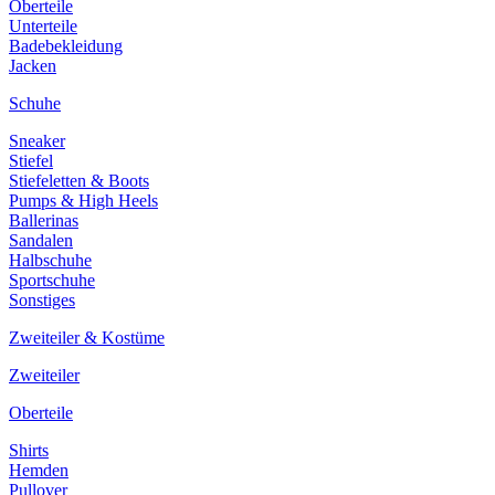
Oberteile
Unterteile
Badebekleidung
Jacken
Schuhe
Sneaker
Stiefel
Stiefeletten & Boots
Pumps & High Heels
Ballerinas
Sandalen
Halbschuhe
Sportschuhe
Sonstiges
Zweiteiler & Kostüme
Zweiteiler
Oberteile
Shirts
Hemden
Pullover