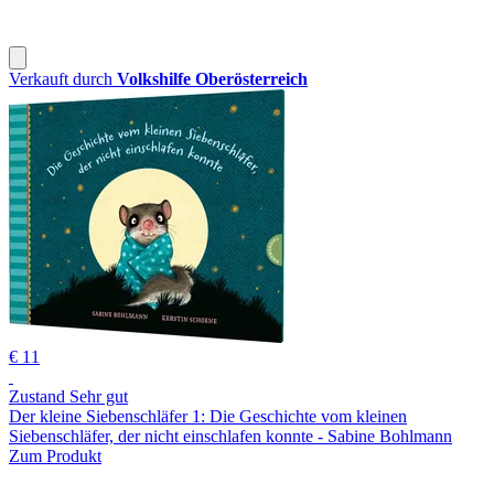
Verkauft durch
Volkshilfe Oberösterreich
€ 11
Zustand Sehr gut
Der kleine Siebenschläfer 1: Die Geschichte vom kleinen
Siebenschläfer, der nicht einschlafen konnte - Sabine Bohlmann
Zum Produkt