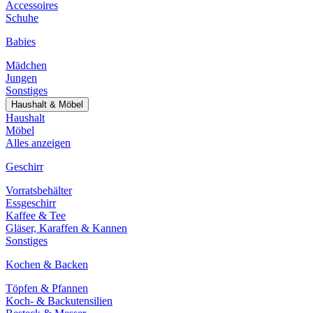
Accessoires
Schuhe
Babies
Mädchen
Jungen
Sonstiges
Haushalt & Möbel
Haushalt
Möbel
Alles anzeigen
Geschirr
Vorratsbehälter
Essgeschirr
Kaffee & Tee
Gläser, Karaffen & Kannen
Sonstiges
Kochen & Backen
Töpfen & Pfannen
Koch- & Backutensilien