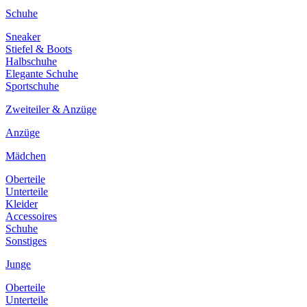
Schuhe
Sneaker
Stiefel & Boots
Halbschuhe
Elegante Schuhe
Sportschuhe
Zweiteiler & Anzüge
Anzüge
Mädchen
Oberteile
Unterteile
Kleider
Accessoires
Schuhe
Sonstiges
Junge
Oberteile
Unterteile