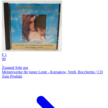
€ 1
90
Zustand Sehr gut
Meisterwerke für junge Leute - Korsakow, Verdi, Boccherini / CD
Zum Produkt