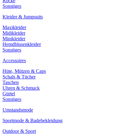
Röcke
Sonstiges
Kleider & Jumpsuits
Maxikleider
Midikleider
Minikleider
Hemdblusenkleider
Sonstiges
Accessoires
Hüte, Mützen & Caps
Schals & Tücher
Taschen
Uhren & Schmuck
Gürtel
Sonstiges
Umstandsmode
Sportmode & Badebekleidung
Outdoor & Sport