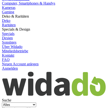
Computer, Smartphones & Handys
Kameras
Gaming
Deko & Raritäten
Deko
Raritäten
Specials & Design
Specials
Design
Sonstiges
Über Widado
Mitgliedsbetriebe
Kontakt
FAQ
Neuen Account anlegen
Anmelden
Suche