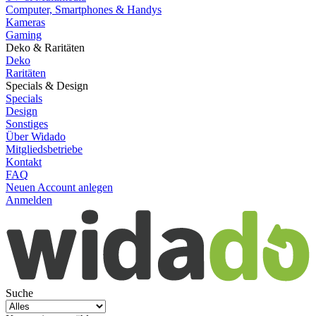
Computer, Smartphones & Handys
Kameras
Gaming
Deko & Raritäten
Deko
Raritäten
Specials & Design
Specials
Design
Sonstiges
Über Widado
Mitgliedsbetriebe
Kontakt
FAQ
Neuen Account anlegen
Anmelden
Suche