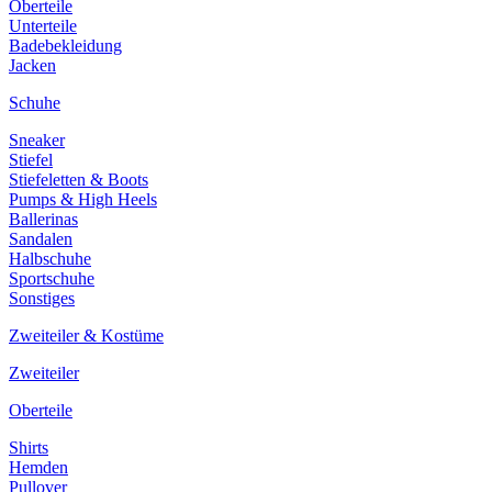
Oberteile
Unterteile
Badebekleidung
Jacken
Schuhe
Sneaker
Stiefel
Stiefeletten & Boots
Pumps & High Heels
Ballerinas
Sandalen
Halbschuhe
Sportschuhe
Sonstiges
Zweiteiler & Kostüme
Zweiteiler
Oberteile
Shirts
Hemden
Pullover