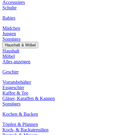
Accessoires
Schuhe
Babies
Mädchen
Jungen
Sonstiges
Haushalt & Möbel
Haushalt
Möbel
Alles anzeigen
Geschirr
Vorratsbehälter
Essgeschirr
Kaffee & Tee
Gläser, Karaffen & Kannen
Sonstiges
Kochen & Backen
Töpfen & Pfannen
Koch- & Backutensilien