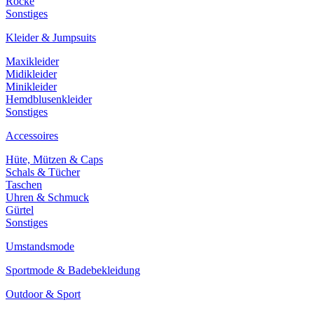
Röcke
Sonstiges
Kleider & Jumpsuits
Maxikleider
Midikleider
Minikleider
Hemdblusenkleider
Sonstiges
Accessoires
Hüte, Mützen & Caps
Schals & Tücher
Taschen
Uhren & Schmuck
Gürtel
Sonstiges
Umstandsmode
Sportmode & Badebekleidung
Outdoor & Sport