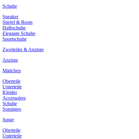
Schuhe
Sneaker
Stiefel & Boots
Halbschuhe
Elegante Schuhe
Sportschuhe
Zweiteiler & Anzüge
Anzüge
Mädchen
Oberteile
Unterteile
Kleider
Accessoires
Schuhe
Sonstiges
Junge
Oberteile
Unterteile