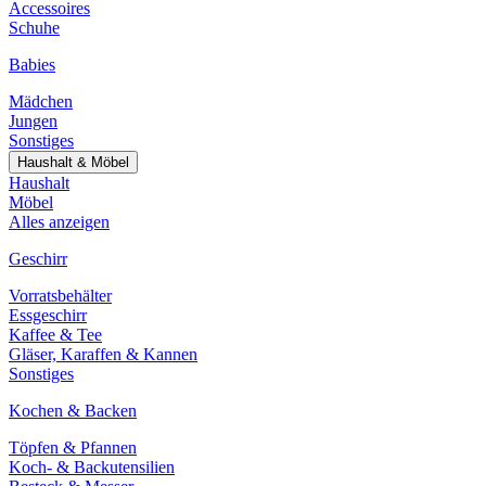
Accessoires
Schuhe
Babies
Mädchen
Jungen
Sonstiges
Haushalt & Möbel
Haushalt
Möbel
Alles anzeigen
Geschirr
Vorratsbehälter
Essgeschirr
Kaffee & Tee
Gläser, Karaffen & Kannen
Sonstiges
Kochen & Backen
Töpfen & Pfannen
Koch- & Backutensilien