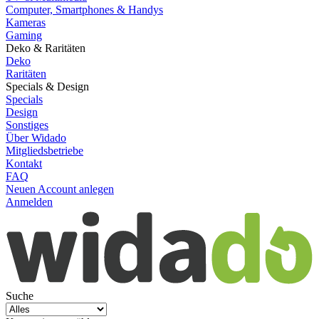
Computer, Smartphones & Handys
Kameras
Gaming
Deko & Raritäten
Deko
Raritäten
Specials & Design
Specials
Design
Sonstiges
Über Widado
Mitgliedsbetriebe
Kontakt
FAQ
Neuen Account anlegen
Anmelden
Suche