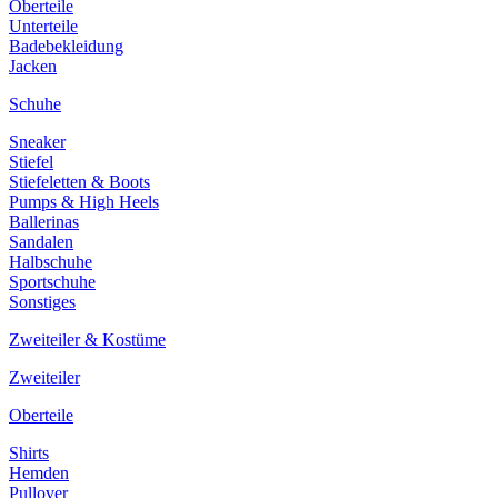
Oberteile
Unterteile
Badebekleidung
Jacken
Schuhe
Sneaker
Stiefel
Stiefeletten & Boots
Pumps & High Heels
Ballerinas
Sandalen
Halbschuhe
Sportschuhe
Sonstiges
Zweiteiler & Kostüme
Zweiteiler
Oberteile
Shirts
Hemden
Pullover