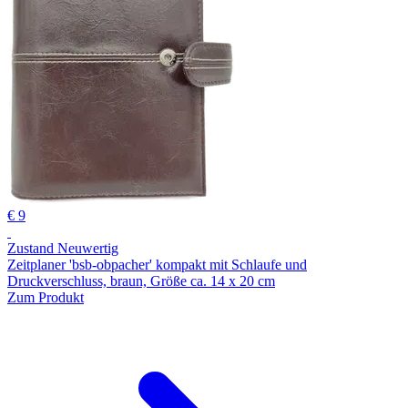
€ 9
Zustand Neuwertig
Zeitplaner 'bsb-obpacher' kompakt mit Schlaufe und
Druckverschluss, braun, Größe ca. 14 x 20 cm
Zum Produkt