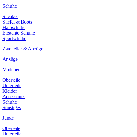
Schuhe
Sneaker
Stiefel & Boots
Halbschuhe
Elegante Schuhe
Sportschuhe
Zweiteiler & Anzüge
Anzüge
Mädchen
Oberteile
Unterteile
Kleider
Accessoires
Schuhe
Sonstiges
Junge
Oberteile
Unterteile