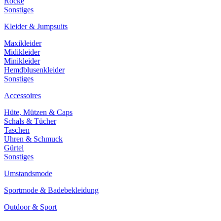
Röcke
Sonstiges
Kleider & Jumpsuits
Maxikleider
Midikleider
Minikleider
Hemdblusenkleider
Sonstiges
Accessoires
Hüte, Mützen & Caps
Schals & Tücher
Taschen
Uhren & Schmuck
Gürtel
Sonstiges
Umstandsmode
Sportmode & Badebekleidung
Outdoor & Sport