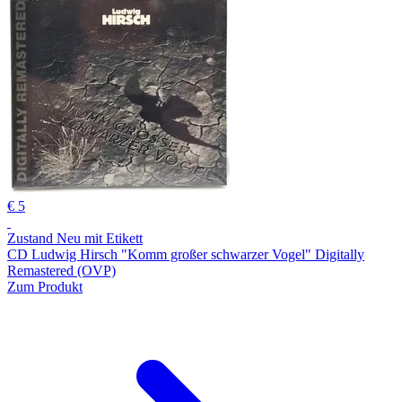
€ 5
Zustand Neu mit Etikett
CD Ludwig Hirsch "Komm großer schwarzer Vogel" Digitally
Remastered (OVP)
Zum Produkt