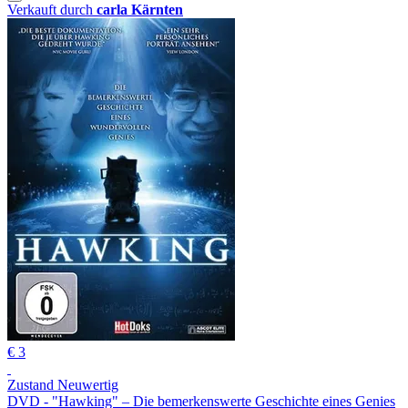
Verkauft durch
carla Kärnten
€ 3
Zustand Neuwertig
DVD - "Hawking" – Die bemerkenswerte Geschichte eines Genies