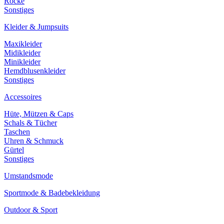
Röcke
Sonstiges
Kleider & Jumpsuits
Maxikleider
Midikleider
Minikleider
Hemdblusenkleider
Sonstiges
Accessoires
Hüte, Mützen & Caps
Schals & Tücher
Taschen
Uhren & Schmuck
Gürtel
Sonstiges
Umstandsmode
Sportmode & Badebekleidung
Outdoor & Sport