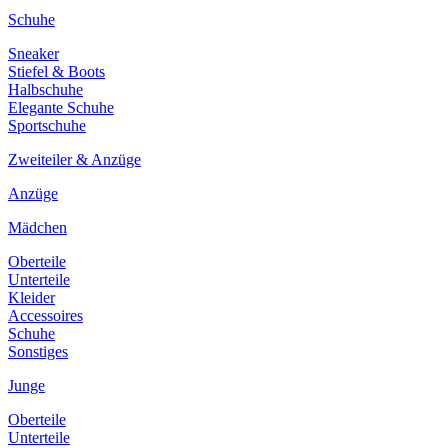
Schuhe
Sneaker
Stiefel & Boots
Halbschuhe
Elegante Schuhe
Sportschuhe
Zweiteiler & Anzüge
Anzüge
Mädchen
Oberteile
Unterteile
Kleider
Accessoires
Schuhe
Sonstiges
Junge
Oberteile
Unterteile