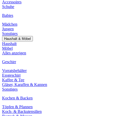
Accessoires
Schuhe
Babies
Mädchen
Jungen
Sonstiges
Haushalt & Möbel
Haushalt
Möbel
Alles anzeigen
Geschirr
Vorratsbehälter
Essgeschirr
Kaffee & Tee
Gläser, Karaffen & Kannen
Sonstiges
Kochen & Backen
Töpfen & Pfannen
Koch- & Backutensilien