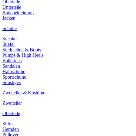
Oberteile
Unterteile
Badebekleidung
Jacken
Schuhe
Sneaker
Stiefel
Stiefeletten & Boots
Pumps & High Heels
Ballerinas
Sandalen
Halbschuhe
Sportschuhe
Sonstiges
Zweiteiler & Kostüme
Zweiteiler
Oberteile
Shirts
Hemden
Pullover