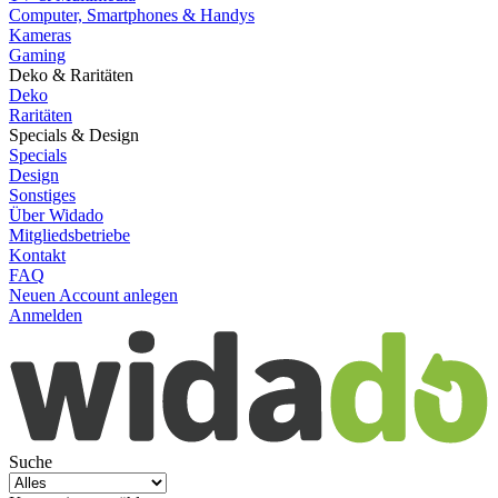
Computer, Smartphones & Handys
Kameras
Gaming
Deko & Raritäten
Deko
Raritäten
Specials & Design
Specials
Design
Sonstiges
Über Widado
Mitgliedsbetriebe
Kontakt
FAQ
Neuen Account anlegen
Anmelden
Suche