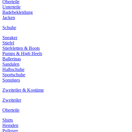
Oberteile
Unterteile
Badebekleidung
Jacken
Schuhe
Sneaker
Stiefel
Stiefeletten & Boots
Pumps & High Heels
Ballerinas
Sandalen
Halbschuhe
Sportschuhe
Sonstiges
Zweiteiler & Kostüme
Zweiteiler
Oberteile
Shirts
Hemden
Pullover