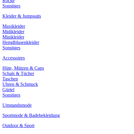
Röcke
Sonstiges
Kleider & Jumpsuits
Maxikleider
Midikleider
Minikleider
Hemdblusenkleider
Sonstiges
Accessoires
Hüte, Mützen & Caps
Schals & Tücher
Taschen
Uhren & Schmuck
Gürtel
Sonstiges
Umstandsmode
Sportmode & Badebekleidung
Outdoor & Sport