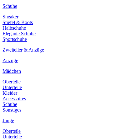
Schuhe
Sneaker
Stiefel & Boots
Halbschuhe
Elegante Schuhe
Sportschuhe
Zweiteiler & Anzüge
Anzüge
Mädchen
Oberteile
Unterteile
Kleider
Accessoires
Schuhe
Sonstiges
Junge
Oberteile
Unterteile