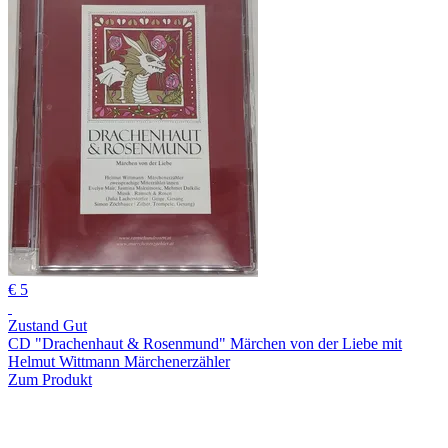
€ 5
Zustand Gut
CD "Drachenhaut & Rosenmund" Märchen von der Liebe mit
Helmut Wittmann Märchenerzähler
Zum Produkt