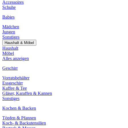
Accessoires
Schuhe
Babies
Mädchen
Jungen
Sonstiges
Haushalt & Möbel
Haushalt
Möbel
Alles anzeigen
Geschirr
Vorratsbehälter
Essgeschirr
Kaffee & Tee
Gläser, Karaffen & Kannen
Sonstiges
Kochen & Backen
Töpfen & Pfannen
Koch- & Backutensilien