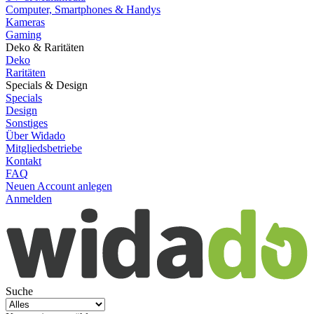
Computer, Smartphones & Handys
Kameras
Gaming
Deko & Raritäten
Deko
Raritäten
Specials & Design
Specials
Design
Sonstiges
Über Widado
Mitgliedsbetriebe
Kontakt
FAQ
Neuen Account anlegen
Anmelden
Suche