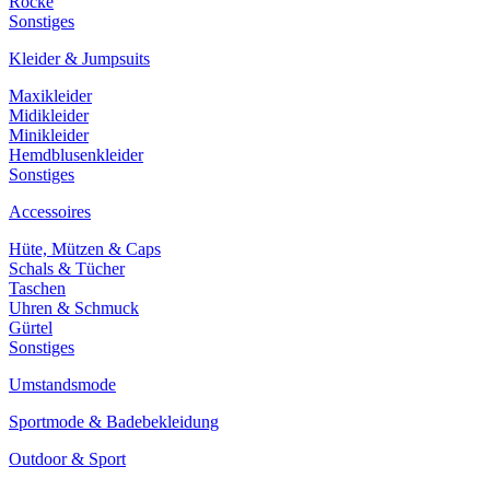
Röcke
Sonstiges
Kleider & Jumpsuits
Maxikleider
Midikleider
Minikleider
Hemdblusenkleider
Sonstiges
Accessoires
Hüte, Mützen & Caps
Schals & Tücher
Taschen
Uhren & Schmuck
Gürtel
Sonstiges
Umstandsmode
Sportmode & Badebekleidung
Outdoor & Sport