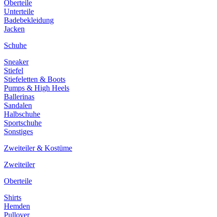
Oberteile
Unterteile
Badebekleidung
Jacken
Schuhe
Sneaker
Stiefel
Stiefeletten & Boots
Pumps & High Heels
Ballerinas
Sandalen
Halbschuhe
Sportschuhe
Sonstiges
Zweiteiler & Kostüme
Zweiteiler
Oberteile
Shirts
Hemden
Pullover