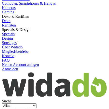
Computer, Smartphones & Handys
Kameras
Gaming
Deko & Raritäten
Deko
Raritäten
Specials & Design
Specials
Design
Sonstiges
Über Widado
Mitgliedsbetriebe
Kontakt
FAQ
Neuen Account anlegen
Anmelden
Suche