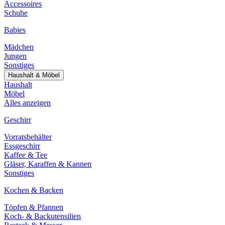
Accessoires
Schuhe
Babies
Mädchen
Jungen
Sonstiges
Haushalt & Möbel
Haushalt
Möbel
Alles anzeigen
Geschirr
Vorratsbehälter
Essgeschirr
Kaffee & Tee
Gläser, Karaffen & Kannen
Sonstiges
Kochen & Backen
Töpfen & Pfannen
Koch- & Backutensilien