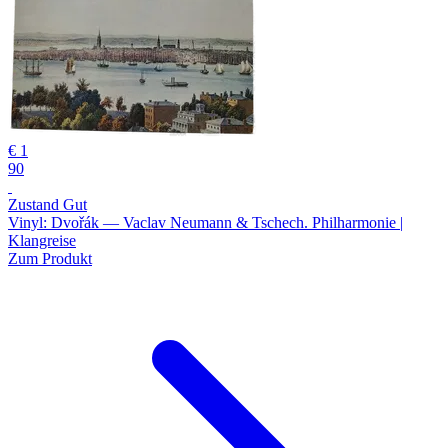
€ 1
90
Zustand Gut
Vinyl: Dvořák — Vaclav Neumann & Tschech. Philharmonie |
Klangreise
Zum Produkt