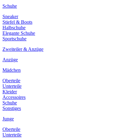
Schuhe
Sneaker
Stiefel & Boots
Halbschuhe
Elegante Schuhe
Sportschuhe
Zweiteiler & Anzüge
Anzüge
Mädchen
Oberteile
Unterteile
Kleider
Accessoires
Schuhe
Sonstiges
Junge
Oberteile
Unterteile