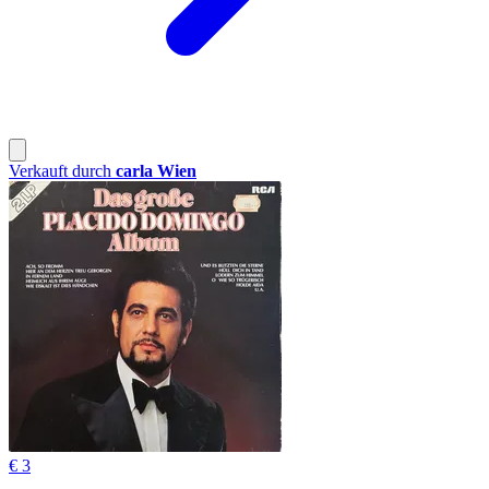
Verkauft durch
carla Wien
€ 3