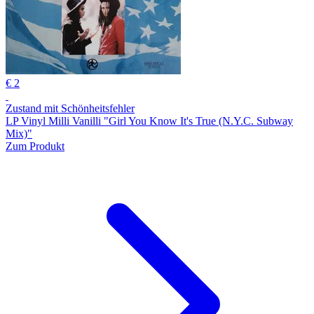
€ 2
Zustand mit Schönheitsfehler
LP Vinyl Milli Vanilli "Girl You Know It's True (N.Y.C. Subway
Mix)"
Zum Produkt