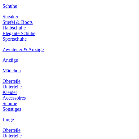
Schuhe
Sneaker
Stiefel & Boots
Halbschuhe
Elegante Schuhe
Sportschuhe
Zweiteiler & Anzüge
Anzüge
Mädchen
Oberteile
Unterteile
Kleider
Accessoires
Schuhe
Sonstiges
Junge
Oberteile
Unterteile