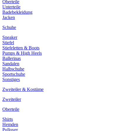
Oberteile
Unterteile
Badebekleidung
Jacken
Schuhe
Sneaker
Stiefel
Stiefeletten & Boots
Pumps & High Heels
Ballerinas
Sandalen
Halbschuhe
Sportschuhe
Sonstiges
Zweiteiler & Kostüme
Zweiteiler
Oberteile
Shirts
Hemden
Pullover