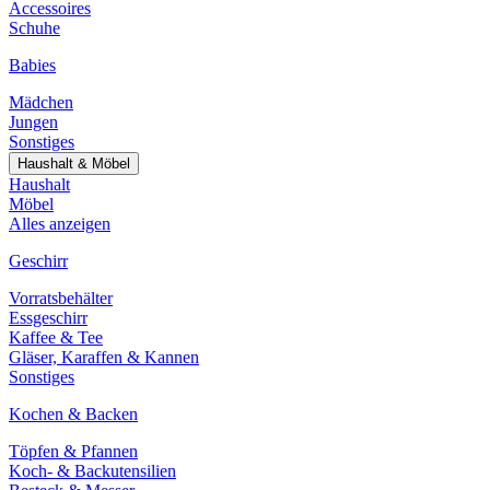
Accessoires
Schuhe
Babies
Mädchen
Jungen
Sonstiges
Haushalt & Möbel
Haushalt
Möbel
Alles anzeigen
Geschirr
Vorratsbehälter
Essgeschirr
Kaffee & Tee
Gläser, Karaffen & Kannen
Sonstiges
Kochen & Backen
Töpfen & Pfannen
Koch- & Backutensilien