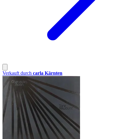
Verkauft durch
carla Kärnten