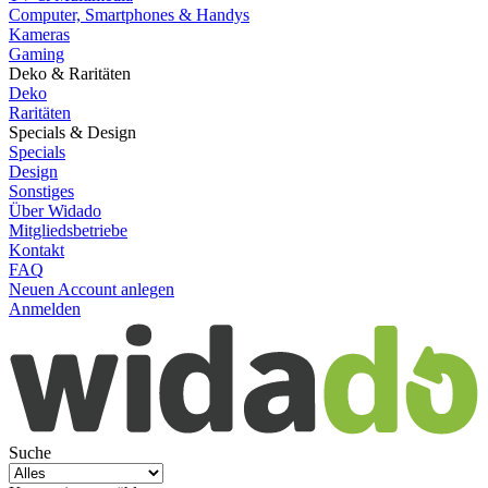
Computer, Smartphones & Handys
Kameras
Gaming
Deko & Raritäten
Deko
Raritäten
Specials & Design
Specials
Design
Sonstiges
Über Widado
Mitgliedsbetriebe
Kontakt
FAQ
Neuen Account anlegen
Anmelden
Suche