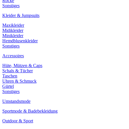
Röcke
Sonstiges
Kleider & Jumpsuits
Maxikleider
Midikleider
Minikleider
Hemdblusenkleider
Sonstiges
Accessoires
Hüte, Mützen & Caps
Schals & Tücher
Taschen
Uhren & Schmuck
Gürtel
Sonstiges
Umstandsmode
Sportmode & Badebekleidung
Outdoor & Sport