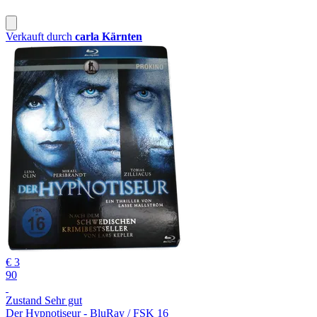
Verkauft durch
carla Kärnten
€ 3
90
Zustand Sehr gut
Der Hypnotiseur - BluRay / FSK 16