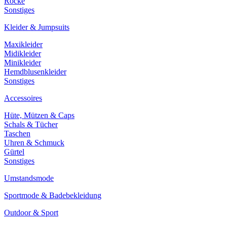
Röcke
Sonstiges
Kleider & Jumpsuits
Maxikleider
Midikleider
Minikleider
Hemdblusenkleider
Sonstiges
Accessoires
Hüte, Mützen & Caps
Schals & Tücher
Taschen
Uhren & Schmuck
Gürtel
Sonstiges
Umstandsmode
Sportmode & Badebekleidung
Outdoor & Sport