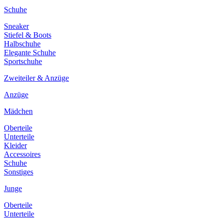
Schuhe
Sneaker
Stiefel & Boots
Halbschuhe
Elegante Schuhe
Sportschuhe
Zweiteiler & Anzüge
Anzüge
Mädchen
Oberteile
Unterteile
Kleider
Accessoires
Schuhe
Sonstiges
Junge
Oberteile
Unterteile