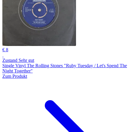
€ 8
Zustand Sehr gut
Single Vinyl The Rolling Stones "Ruby Tuesday / Let's Spend The
Night Together"
Zum Produkt