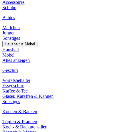
Accessoires
Schuhe
Babies
Mädchen
Jungen
Sonstiges
Haushalt & Möbel
Haushalt
Möbel
Alles anzeigen
Geschirr
Vorratsbehälter
Essgeschirr
Kaffee & Tee
Gläser, Karaffen & Kannen
Sonstiges
Kochen & Backen
Töpfen & Pfannen
Koch- & Backutensilien