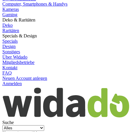
Computer, Smartphones & Handys
Kameras
Gaming
Deko & Raritäten
Deko
Raritäten
Specials & Design
Specials
Design
Sonstiges
Über Widado
Mitgliedsbetriebe
Kontakt
FAQ
Neuen Account anlegen
Anmelden
Suche