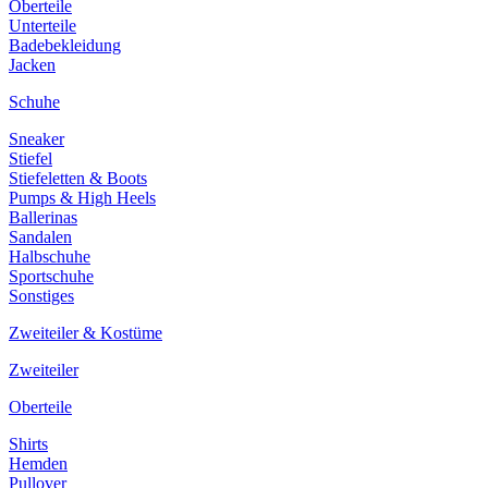
Oberteile
Unterteile
Badebekleidung
Jacken
Schuhe
Sneaker
Stiefel
Stiefeletten & Boots
Pumps & High Heels
Ballerinas
Sandalen
Halbschuhe
Sportschuhe
Sonstiges
Zweiteiler & Kostüme
Zweiteiler
Oberteile
Shirts
Hemden
Pullover