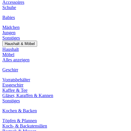
Accessoires
Schuhe
Babies
Mädchen
Jungen
Sonstiges
Haushalt & Möbel
Haushalt
Möbel
Alles anzeigen
Geschirr
Vorratsbehälter
Essgeschirr
Kaffee & Tee
Gläser, Karaffen & Kannen
Sonstiges
Kochen & Backen
Töpfen & Pfannen
Koch- & Backutensilien