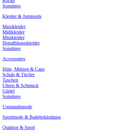
Röcke
Sonstiges
Kleider & Jumpsuits
Maxikleider
Midikleider
Minikleider
Hemdblusenkleider
Sonstiges
Accessoires
Hüte, Mützen & Caps
Schals & Tücher
Taschen
Uhren & Schmuck
Gürtel
Sonstiges
Umstandsmode
Sportmode & Badebekleidung
Outdoor & Sport