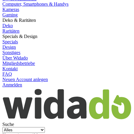
Computer, Smartphones & Handys
Kameras
Gaming
Deko & Raritäten
Deko
Raritäten
Specials & Design
Specials
Design
Sonstiges
Über Widado
Mitgliedsbetriebe
Kontakt
FAQ
Neuen Account anlegen
Anmelden
Suche