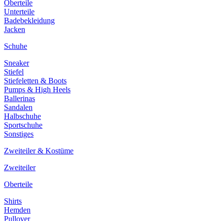
Oberteile
Unterteile
Badebekleidung
Jacken
Schuhe
Sneaker
Stiefel
Stiefeletten & Boots
Pumps & High Heels
Ballerinas
Sandalen
Halbschuhe
Sportschuhe
Sonstiges
Zweiteiler & Kostüme
Zweiteiler
Oberteile
Shirts
Hemden
Pullover