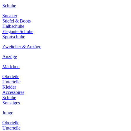
Schuhe
Sneaker
Stiefel & Boots
Halbschuhe
Elegante Schuhe
Sportschuhe
Zweiteiler & Anzüge
Anzüge
Mädchen
Oberteile
Unterteile
Kleider
Accessoires
Schuhe
Sonstiges
Junge
Oberteile
Unterteile