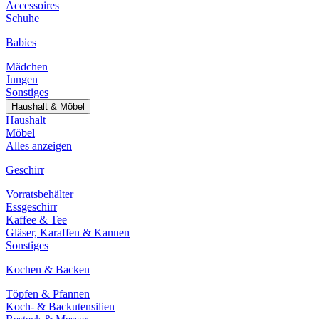
Accessoires
Schuhe
Babies
Mädchen
Jungen
Sonstiges
Haushalt & Möbel
Haushalt
Möbel
Alles anzeigen
Geschirr
Vorratsbehälter
Essgeschirr
Kaffee & Tee
Gläser, Karaffen & Kannen
Sonstiges
Kochen & Backen
Töpfen & Pfannen
Koch- & Backutensilien