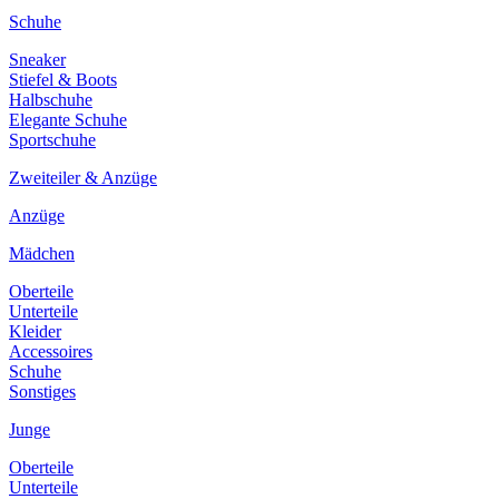
Schuhe
Sneaker
Stiefel & Boots
Halbschuhe
Elegante Schuhe
Sportschuhe
Zweiteiler & Anzüge
Anzüge
Mädchen
Oberteile
Unterteile
Kleider
Accessoires
Schuhe
Sonstiges
Junge
Oberteile
Unterteile