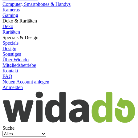
Computer, Smartphones & Handys
Kameras
Gaming
Deko & Raritäten
Deko
Raritäten
Specials & Design
Specials
Design
Sonstiges
Über Widado
Mitgliedsbetriebe
Kontakt
FAQ
Neuen Account anlegen
Anmelden
Suche