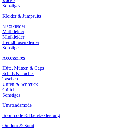
Röcke
Sonstiges
Kleider & Jumpsuits
Maxikleider
Midikleider
Minikleider
Hemdblusenkleider
Sonstiges
Accessoires
Hüte, Mützen & Caps
Schals & Tücher
Taschen
Uhren & Schmuck
Gürtel
Sonstiges
Umstandsmode
Sportmode & Badebekleidung
Outdoor & Sport