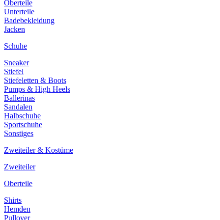
Oberteile
Unterteile
Badebekleidung
Jacken
Schuhe
Sneaker
Stiefel
Stiefeletten & Boots
Pumps & High Heels
Ballerinas
Sandalen
Halbschuhe
Sportschuhe
Sonstiges
Zweiteiler & Kostüme
Zweiteiler
Oberteile
Shirts
Hemden
Pullover