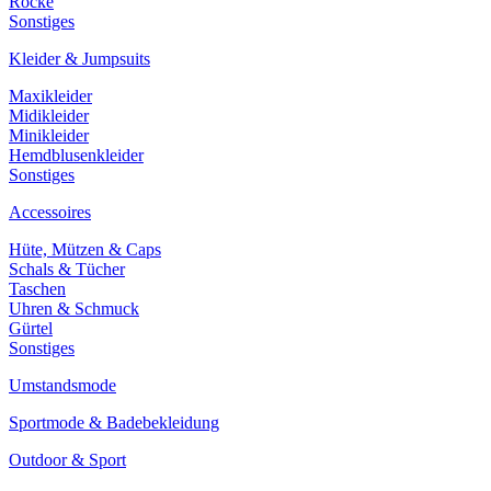
Röcke
Sonstiges
Kleider & Jumpsuits
Maxikleider
Midikleider
Minikleider
Hemdblusenkleider
Sonstiges
Accessoires
Hüte, Mützen & Caps
Schals & Tücher
Taschen
Uhren & Schmuck
Gürtel
Sonstiges
Umstandsmode
Sportmode & Badebekleidung
Outdoor & Sport