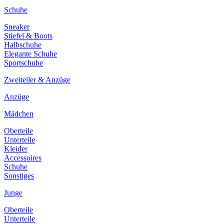
Schuhe
Sneaker
Stiefel & Boots
Halbschuhe
Elegante Schuhe
Sportschuhe
Zweiteiler & Anzüge
Anzüge
Mädchen
Oberteile
Unterteile
Kleider
Accessoires
Schuhe
Sonstiges
Junge
Oberteile
Unterteile