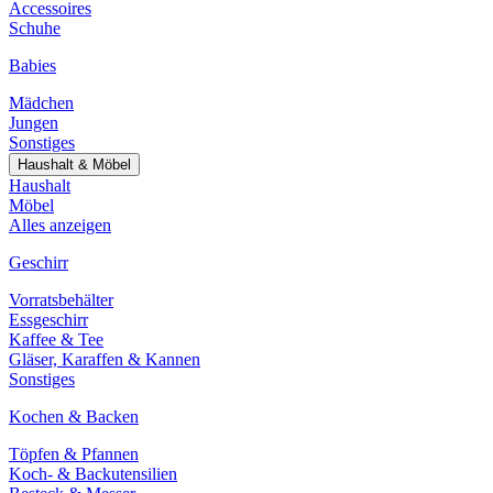
Accessoires
Schuhe
Babies
Mädchen
Jungen
Sonstiges
Haushalt & Möbel
Haushalt
Möbel
Alles anzeigen
Geschirr
Vorratsbehälter
Essgeschirr
Kaffee & Tee
Gläser, Karaffen & Kannen
Sonstiges
Kochen & Backen
Töpfen & Pfannen
Koch- & Backutensilien