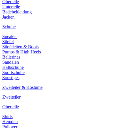
Oberteile
Unterteile
Badebekleidung
Jacken
Schuhe
Sneaker
Stiefel
Stiefeletten & Boots
Pumps & High Heels
Ballerinas
Sandalen
Halbschuhe
Sportschuhe
Sonstiges
Zweiteiler & Kostüme
Zweiteiler
Oberteile
Shirts
Hemden
Pullover