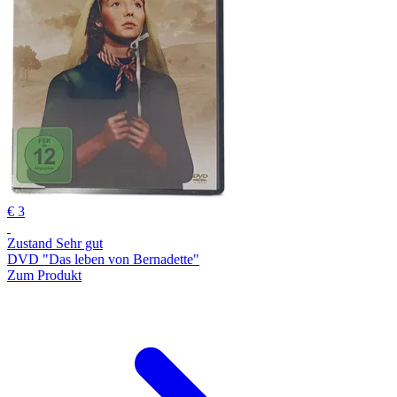
€ 3
Zustand Sehr gut
DVD "Das leben von Bernadette"
Zum Produkt