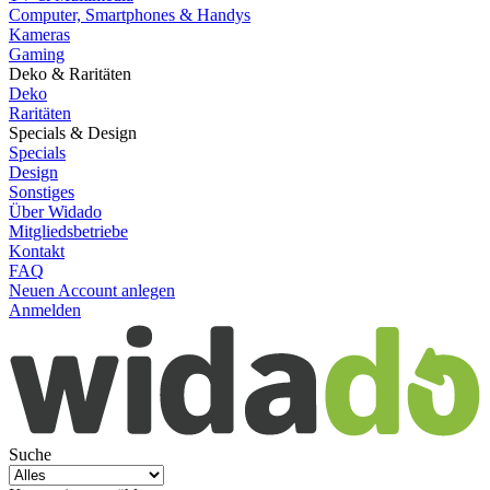
Computer, Smartphones & Handys
Kameras
Gaming
Deko & Raritäten
Deko
Raritäten
Specials & Design
Specials
Design
Sonstiges
Über Widado
Mitgliedsbetriebe
Kontakt
FAQ
Neuen Account anlegen
Anmelden
Suche