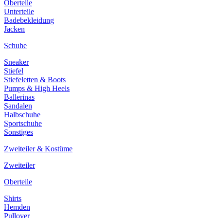
Oberteile
Unterteile
Badebekleidung
Jacken
Schuhe
Sneaker
Stiefel
Stiefeletten & Boots
Pumps & High Heels
Ballerinas
Sandalen
Halbschuhe
Sportschuhe
Sonstiges
Zweiteiler & Kostüme
Zweiteiler
Oberteile
Shirts
Hemden
Pullover