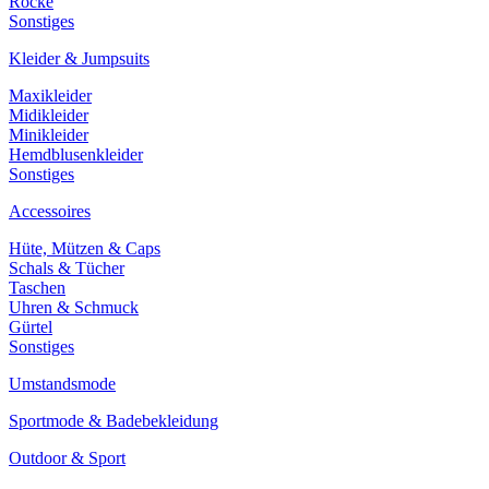
Röcke
Sonstiges
Kleider & Jumpsuits
Maxikleider
Midikleider
Minikleider
Hemdblusenkleider
Sonstiges
Accessoires
Hüte, Mützen & Caps
Schals & Tücher
Taschen
Uhren & Schmuck
Gürtel
Sonstiges
Umstandsmode
Sportmode & Badebekleidung
Outdoor & Sport