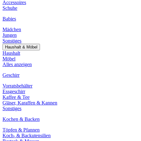
Accessoires
Schuhe
Babies
Mädchen
Jungen
Sonstiges
Haushalt & Möbel
Haushalt
Möbel
Alles anzeigen
Geschirr
Vorratsbehälter
Essgeschirr
Kaffee & Tee
Gläser, Karaffen & Kannen
Sonstiges
Kochen & Backen
Töpfen & Pfannen
Koch- & Backutensilien