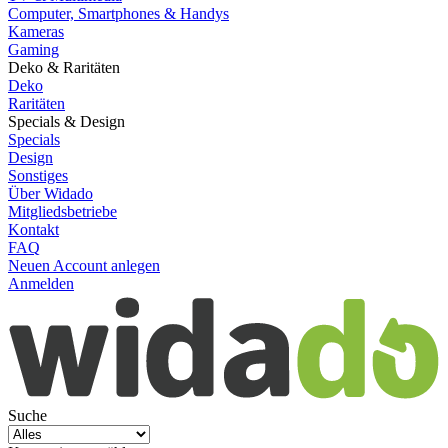
Computer, Smartphones & Handys
Kameras
Gaming
Deko & Raritäten
Deko
Raritäten
Specials & Design
Specials
Design
Sonstiges
Über Widado
Mitgliedsbetriebe
Kontakt
FAQ
Neuen Account anlegen
Anmelden
Suche