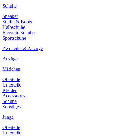
Schuhe
Sneaker
Stiefel & Boots
Halbschuhe
Elegante Schuhe
Sportschuhe
Zweiteiler & Anzüge
Anzüge
Mädchen
Oberteile
Unterteile
Kleider
Accessoires
Schuhe
Sonstiges
Junge
Oberteile
Unterteile