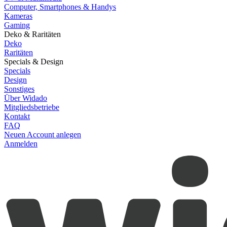
Computer, Smartphones & Handys
Kameras
Gaming
Deko & Raritäten
Deko
Raritäten
Specials & Design
Specials
Design
Sonstiges
Über Widado
Mitgliedsbetriebe
Kontakt
FAQ
Neuen Account anlegen
Anmelden