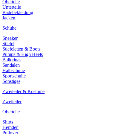
Oberteile
Unterteile
Badebekleidung
Jacken
Schuhe
Sneaker
Stiefel
Stiefeletten & Boots
Pumps & High Heels
Ballerinas
Sandalen
Halbschuhe
Sportschuhe
Sonstiges
Zweiteiler & Kostüme
Zweiteiler
Oberteile
Shirts
Hemden
Pullover