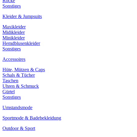
Röcke
Sonstiges
Kleider & Jumpsuits
Maxikleider
Midikleider
Minikleider
Hemdblusenkleider
Sonstiges
Accessoires
Hüte, Mützen & Caps
Schals & Tücher
Taschen
Uhren & Schmuck
Gürtel
Sonstiges
Umstandsmode
Sportmode & Badebekleidung
Outdoor & Sport