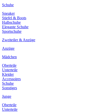
Schuhe
Sneaker
Stiefel & Boots
Halbschuhe
Elegante Schuhe
Sportschuhe
Zweiteiler & Anzüge
Anzüge
Mädchen
Oberteile
Unterteile
Kleider
Accessoires
Schuhe
Sonstiges
Junge
Oberteile
Unterteile