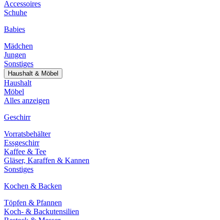
Accessoires
Schuhe
Babies
Mädchen
Jungen
Sonstiges
Haushalt & Möbel
Haushalt
Möbel
Alles anzeigen
Geschirr
Vorratsbehälter
Essgeschirr
Kaffee & Tee
Gläser, Karaffen & Kannen
Sonstiges
Kochen & Backen
Töpfen & Pfannen
Koch- & Backutensilien