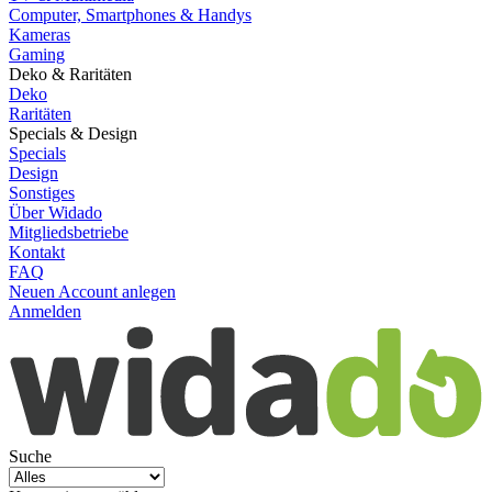
Computer, Smartphones & Handys
Kameras
Gaming
Deko & Raritäten
Deko
Raritäten
Specials & Design
Specials
Design
Sonstiges
Über Widado
Mitgliedsbetriebe
Kontakt
FAQ
Neuen Account anlegen
Anmelden
Suche