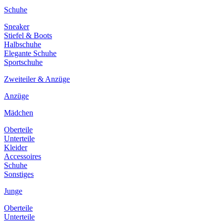
Schuhe
Sneaker
Stiefel & Boots
Halbschuhe
Elegante Schuhe
Sportschuhe
Zweiteiler & Anzüge
Anzüge
Mädchen
Oberteile
Unterteile
Kleider
Accessoires
Schuhe
Sonstiges
Junge
Oberteile
Unterteile