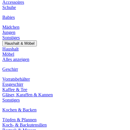
Accessoires
Schuhe
Babies
Mädchen
Jungen
Sonstiges
Haushalt & Möbel
Haushalt
Möbel
Alles anzeigen
Geschirr
Vorratsbehälter
Essgeschirr
Kaffee & Tee
Gläser, Karaffen & Kannen
Sonstiges
Kochen & Backen
Töpfen & Pfannen
Koch- & Backutensilien