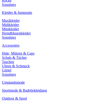
Röcke
Sonstiges
Kleider & Jumpsuits
Maxikleider
Midikleider
Minikleider
Hemdblusenkleider
Sonstiges
Accessoires
Hüte, Mützen & Caps
Schals & Tücher
Taschen
Uhren & Schmuck
Gürtel
Sonstiges
Umstandsmode
Sportmode & Badebekleidung
Outdoor & Sport