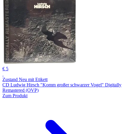
€ 5
Zustand Neu mit Etikett
CD Ludwig Hirsch "Komm großer schwarzer Vogel" Digitally
Remastered (OVP)
Zum Produkt