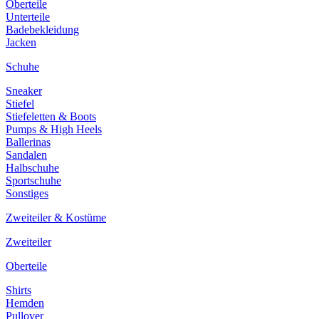
Oberteile
Unterteile
Badebekleidung
Jacken
Schuhe
Sneaker
Stiefel
Stiefeletten & Boots
Pumps & High Heels
Ballerinas
Sandalen
Halbschuhe
Sportschuhe
Sonstiges
Zweiteiler & Kostüme
Zweiteiler
Oberteile
Shirts
Hemden
Pullover