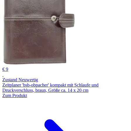
€ 9
Zustand Neuwertig
Zeitplaner 'bsb-obpacher' kompakt mit Schlaufe und
Druckverschluss, braun, Größe ca. 14 x 20 cm
Zum Produkt