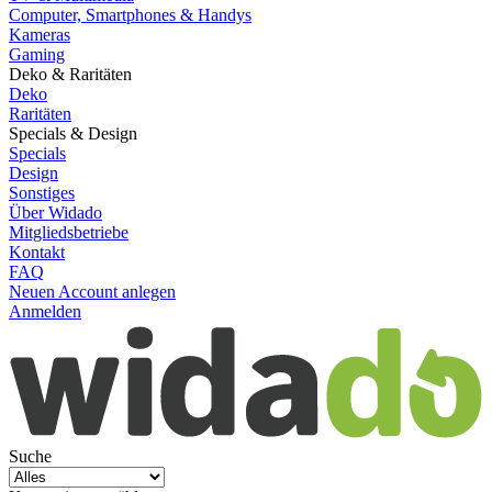
Computer, Smartphones & Handys
Kameras
Gaming
Deko & Raritäten
Deko
Raritäten
Specials & Design
Specials
Design
Sonstiges
Über Widado
Mitgliedsbetriebe
Kontakt
FAQ
Neuen Account anlegen
Anmelden
Suche