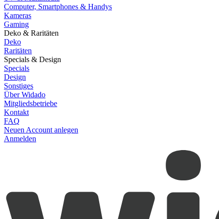
Computer, Smartphones & Handys
Kameras
Gaming
Deko & Raritäten
Deko
Raritäten
Specials & Design
Specials
Design
Sonstiges
Über Widado
Mitgliedsbetriebe
Kontakt
FAQ
Neuen Account anlegen
Anmelden