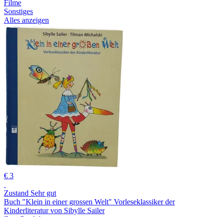
Filme
Sonstiges
Alles anzeigen
€ 3
Zustand Sehr gut
Buch "Klein in einer grossen Welt" Vorleseklassiker der
Kinderliteratur von Sibylle Sailer