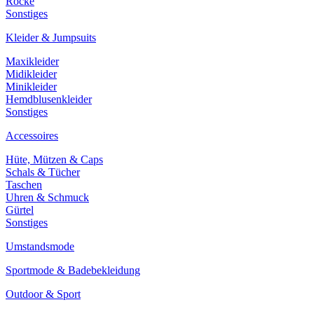
Röcke
Sonstiges
Kleider & Jumpsuits
Maxikleider
Midikleider
Minikleider
Hemdblusenkleider
Sonstiges
Accessoires
Hüte, Mützen & Caps
Schals & Tücher
Taschen
Uhren & Schmuck
Gürtel
Sonstiges
Umstandsmode
Sportmode & Badebekleidung
Outdoor & Sport