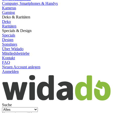
Computer, Smartphones & Handys
Kameras
Gaming
Deko & Raritäten
Deko
Raritäten
Specials & Design
Specials
Design
Sonstiges
Über Widado
Mitgliedsbetriebe
Kontakt
FAQ
Neuen Account anlegen
Anmelden
Suche