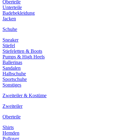
Oberteile
Unterteile
Badebekleidung
Jacken
Schuhe
Sneaker
Stiefel
Stiefeletten & Boots
Pumps & High Heels
Ballerinas
Sandalen
Halbschuhe
Sportschuhe
Sonstiges
Zweiteiler & Kostüme
Zweiteiler
Oberteile
Shirts
Hemden
Pullover