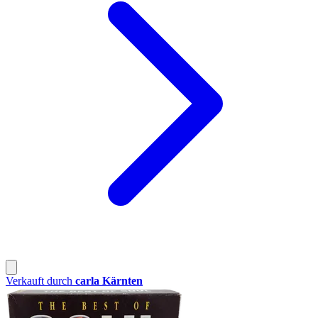
Verkauft durch
carla Kärnten