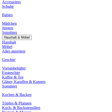
Accessoires
Schuhe
Babies
Mädchen
Jungen
Sonstiges
Haushalt & Möbel
Haushalt
Möbel
Alles anzeigen
Geschirr
Vorratsbehälter
Essgeschirr
Kaffee & Tee
Gläser, Karaffen & Kannen
Sonstiges
Kochen & Backen
Töpfen & Pfannen
Koch- & Backutensilien