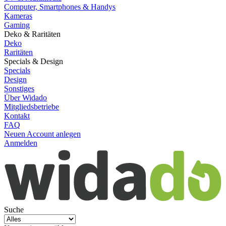
Computer, Smartphones & Handys
Kameras
Gaming
Deko & Raritäten
Deko
Raritäten
Specials & Design
Specials
Design
Sonstiges
Über Widado
Mitgliedsbetriebe
Kontakt
FAQ
Neuen Account anlegen
Anmelden
Suche