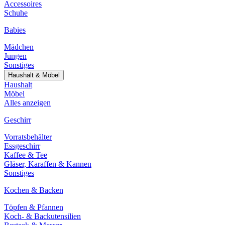
Accessoires
Schuhe
Babies
Mädchen
Jungen
Sonstiges
Haushalt & Möbel
Haushalt
Möbel
Alles anzeigen
Geschirr
Vorratsbehälter
Essgeschirr
Kaffee & Tee
Gläser, Karaffen & Kannen
Sonstiges
Kochen & Backen
Töpfen & Pfannen
Koch- & Backutensilien