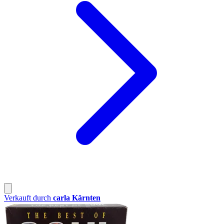
Verkauft durch
carla Kärnten