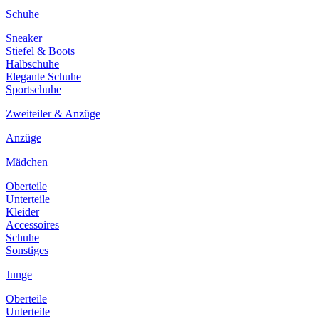
Schuhe
Sneaker
Stiefel & Boots
Halbschuhe
Elegante Schuhe
Sportschuhe
Zweiteiler & Anzüge
Anzüge
Mädchen
Oberteile
Unterteile
Kleider
Accessoires
Schuhe
Sonstiges
Junge
Oberteile
Unterteile