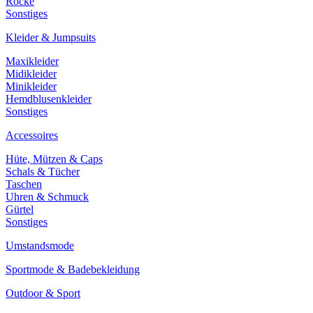
Röcke
Sonstiges
Kleider & Jumpsuits
Maxikleider
Midikleider
Minikleider
Hemdblusenkleider
Sonstiges
Accessoires
Hüte, Mützen & Caps
Schals & Tücher
Taschen
Uhren & Schmuck
Gürtel
Sonstiges
Umstandsmode
Sportmode & Badebekleidung
Outdoor & Sport