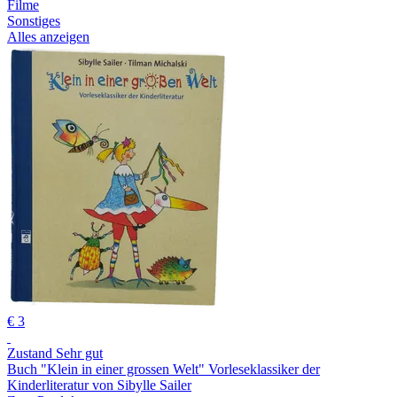
Filme
Sonstiges
Alles anzeigen
€ 3
Zustand Sehr gut
Buch "Klein in einer grossen Welt" Vorleseklassiker der
Kinderliteratur von Sibylle Sailer