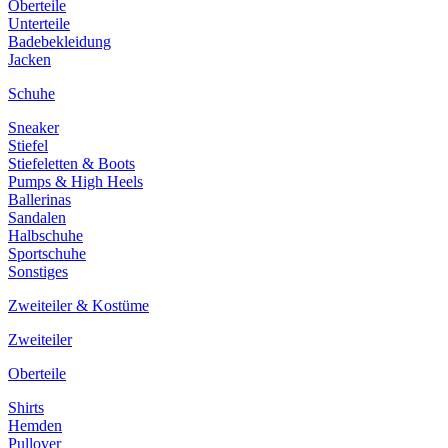
Oberteile
Unterteile
Badebekleidung
Jacken
Schuhe
Sneaker
Stiefel
Stiefeletten & Boots
Pumps & High Heels
Ballerinas
Sandalen
Halbschuhe
Sportschuhe
Sonstiges
Zweiteiler & Kostüme
Zweiteiler
Oberteile
Shirts
Hemden
Pullover