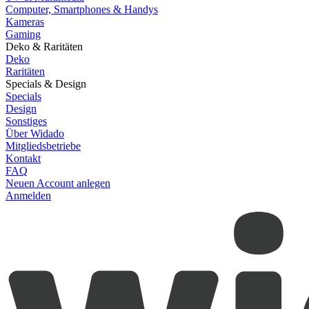
Computer, Smartphones & Handys
Kameras
Gaming
Deko & Raritäten
Deko
Raritäten
Specials & Design
Specials
Design
Sonstiges
Über Widado
Mitgliedsbetriebe
Kontakt
FAQ
Neuen Account anlegen
Anmelden