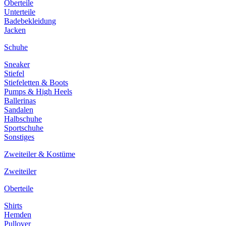
Oberteile
Unterteile
Badebekleidung
Jacken
Schuhe
Sneaker
Stiefel
Stiefeletten & Boots
Pumps & High Heels
Ballerinas
Sandalen
Halbschuhe
Sportschuhe
Sonstiges
Zweiteiler & Kostüme
Zweiteiler
Oberteile
Shirts
Hemden
Pullover