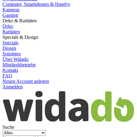
Computer, Smartphones & Handys
Kameras
Gaming
Deko & Raritäten
Deko
Raritäten
Specials & Design
Specials
Design
Sonstiges
Über Widado
Mitgliedsbetriebe
Kontakt
FAQ
Neuen Account anlegen
Anmelden
Suche