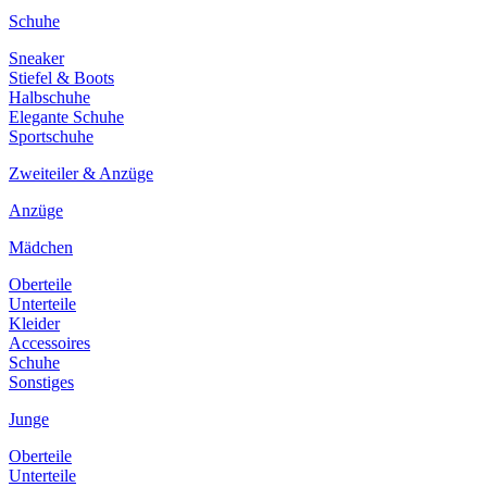
Schuhe
Sneaker
Stiefel & Boots
Halbschuhe
Elegante Schuhe
Sportschuhe
Zweiteiler & Anzüge
Anzüge
Mädchen
Oberteile
Unterteile
Kleider
Accessoires
Schuhe
Sonstiges
Junge
Oberteile
Unterteile