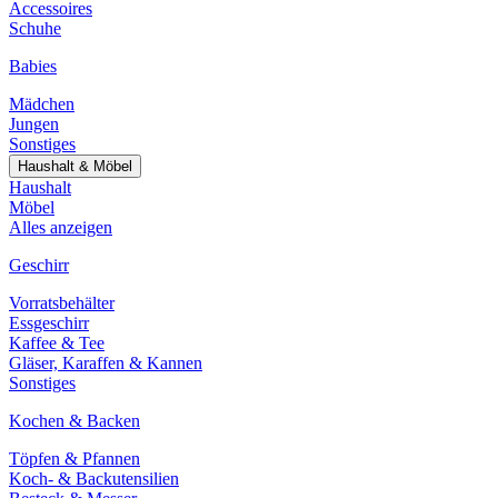
Accessoires
Schuhe
Babies
Mädchen
Jungen
Sonstiges
Haushalt & Möbel
Haushalt
Möbel
Alles anzeigen
Geschirr
Vorratsbehälter
Essgeschirr
Kaffee & Tee
Gläser, Karaffen & Kannen
Sonstiges
Kochen & Backen
Töpfen & Pfannen
Koch- & Backutensilien