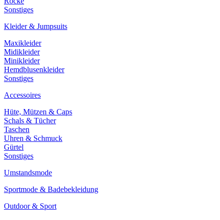
Röcke
Sonstiges
Kleider & Jumpsuits
Maxikleider
Midikleider
Minikleider
Hemdblusenkleider
Sonstiges
Accessoires
Hüte, Mützen & Caps
Schals & Tücher
Taschen
Uhren & Schmuck
Gürtel
Sonstiges
Umstandsmode
Sportmode & Badebekleidung
Outdoor & Sport