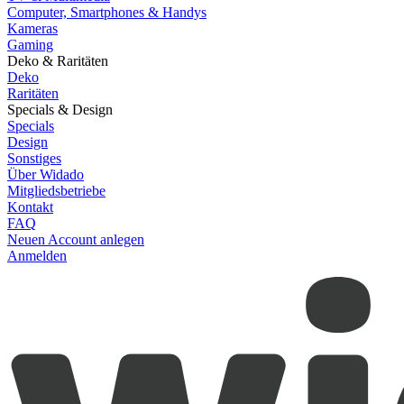
Computer, Smartphones & Handys
Kameras
Gaming
Deko & Raritäten
Deko
Raritäten
Specials & Design
Specials
Design
Sonstiges
Über Widado
Mitgliedsbetriebe
Kontakt
FAQ
Neuen Account anlegen
Anmelden