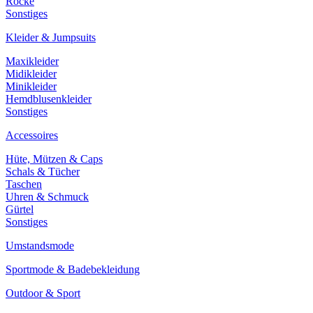
Röcke
Sonstiges
Kleider & Jumpsuits
Maxikleider
Midikleider
Minikleider
Hemdblusenkleider
Sonstiges
Accessoires
Hüte, Mützen & Caps
Schals & Tücher
Taschen
Uhren & Schmuck
Gürtel
Sonstiges
Umstandsmode
Sportmode & Badebekleidung
Outdoor & Sport