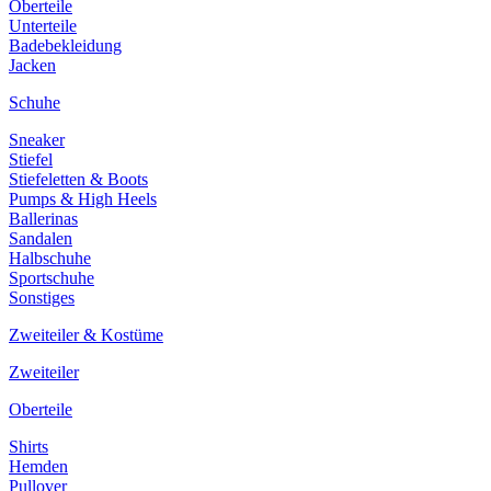
Oberteile
Unterteile
Badebekleidung
Jacken
Schuhe
Sneaker
Stiefel
Stiefeletten & Boots
Pumps & High Heels
Ballerinas
Sandalen
Halbschuhe
Sportschuhe
Sonstiges
Zweiteiler & Kostüme
Zweiteiler
Oberteile
Shirts
Hemden
Pullover