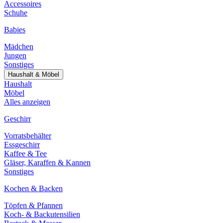
Accessoires
Schuhe
Babies
Mädchen
Jungen
Sonstiges
Haushalt & Möbel
Haushalt
Möbel
Alles anzeigen
Geschirr
Vorratsbehälter
Essgeschirr
Kaffee & Tee
Gläser, Karaffen & Kannen
Sonstiges
Kochen & Backen
Töpfen & Pfannen
Koch- & Backutensilien