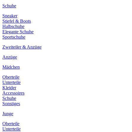
Schuhe
Sneaker
Stiefel & Boots
Halbschuhe
Elegante Schuhe
Sportschuhe
Zweiteiler & Anzüge
Anzüge
Mädchen
Oberteile
Unterteile
Kleider
Accessoires
Schuhe
Sonstiges
Junge
Oberteile
Unterteile