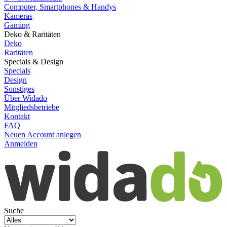
Computer, Smartphones & Handys
Kameras
Gaming
Deko & Raritäten
Deko
Raritäten
Specials & Design
Specials
Design
Sonstiges
Über Widado
Mitgliedsbetriebe
Kontakt
FAQ
Neuen Account anlegen
Anmelden
Suche