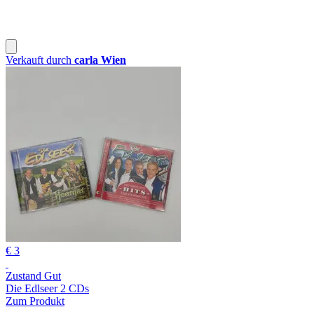
Verkauft durch
carla Wien
€ 3
Zustand Gut
Die Edlseer 2 CDs
Zum Produkt