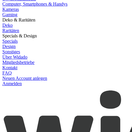
Computer, Smartphones & Handys
Kameras
Gaming
Deko & Raritäten
Deko
Raritäten
Specials & Design
Specials
Design
Sonstiges
Über Widado
Mitgliedsbetriebe
Kontakt
FAQ
Neuen Account anlegen
Anmelden