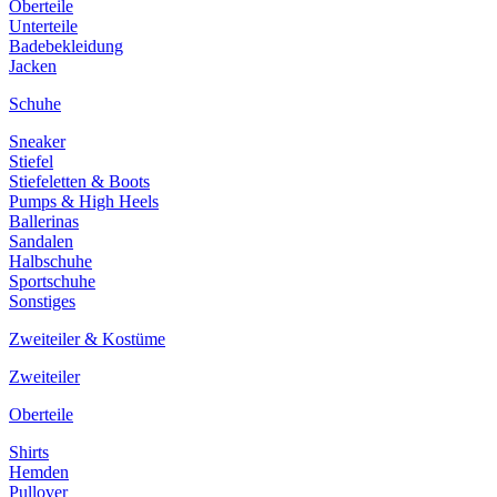
Oberteile
Unterteile
Badebekleidung
Jacken
Schuhe
Sneaker
Stiefel
Stiefeletten & Boots
Pumps & High Heels
Ballerinas
Sandalen
Halbschuhe
Sportschuhe
Sonstiges
Zweiteiler & Kostüme
Zweiteiler
Oberteile
Shirts
Hemden
Pullover