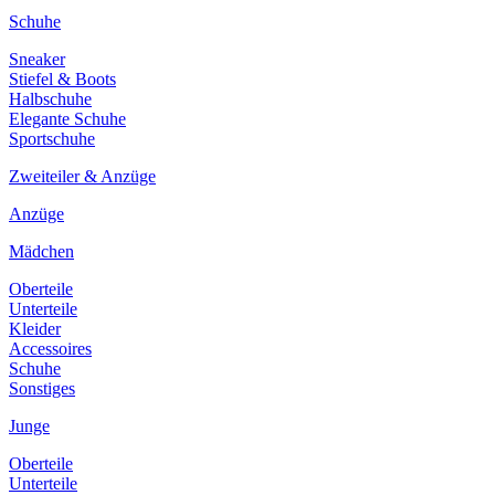
Schuhe
Sneaker
Stiefel & Boots
Halbschuhe
Elegante Schuhe
Sportschuhe
Zweiteiler & Anzüge
Anzüge
Mädchen
Oberteile
Unterteile
Kleider
Accessoires
Schuhe
Sonstiges
Junge
Oberteile
Unterteile