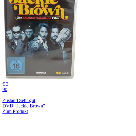
€ 3
90
Zustand Sehr gut
DVD "Jackie Brown"
Zum Produkt