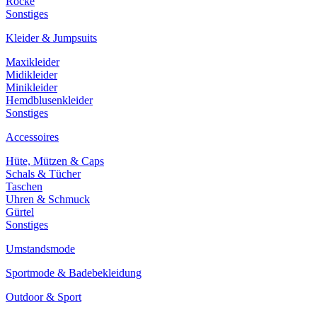
Röcke
Sonstiges
Kleider & Jumpsuits
Maxikleider
Midikleider
Minikleider
Hemdblusenkleider
Sonstiges
Accessoires
Hüte, Mützen & Caps
Schals & Tücher
Taschen
Uhren & Schmuck
Gürtel
Sonstiges
Umstandsmode
Sportmode & Badebekleidung
Outdoor & Sport