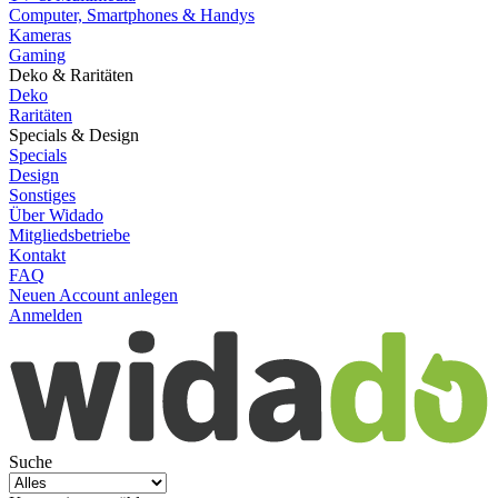
Computer, Smartphones & Handys
Kameras
Gaming
Deko & Raritäten
Deko
Raritäten
Specials & Design
Specials
Design
Sonstiges
Über Widado
Mitgliedsbetriebe
Kontakt
FAQ
Neuen Account anlegen
Anmelden
Suche