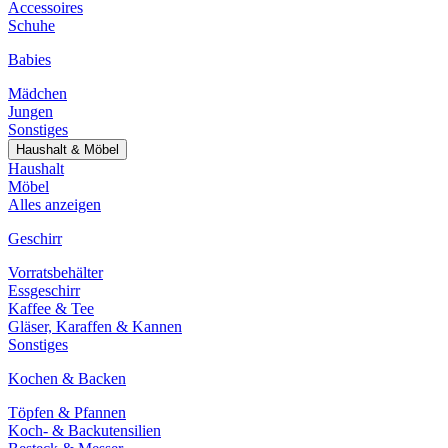
Accessoires
Schuhe
Babies
Mädchen
Jungen
Sonstiges
Haushalt & Möbel
Haushalt
Möbel
Alles anzeigen
Geschirr
Vorratsbehälter
Essgeschirr
Kaffee & Tee
Gläser, Karaffen & Kannen
Sonstiges
Kochen & Backen
Töpfen & Pfannen
Koch- & Backutensilien