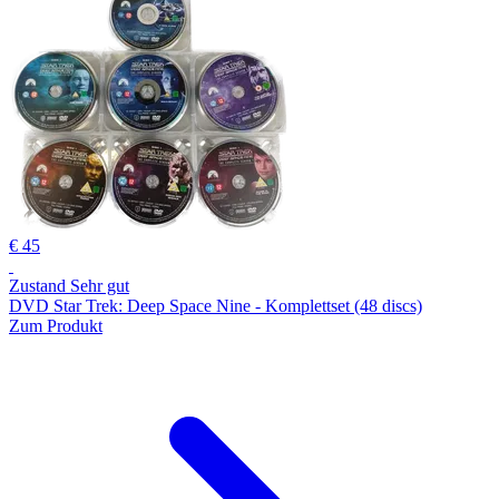
€ 45
Zustand Sehr gut
DVD Star Trek: Deep Space Nine - Komplettset (48 discs)
Zum Produkt