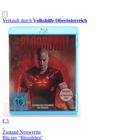
Verkauft durch
Volkshilfe Oberösterreich
€ 5
Zustand Neuwertig
Blu ray "Bloodshot"