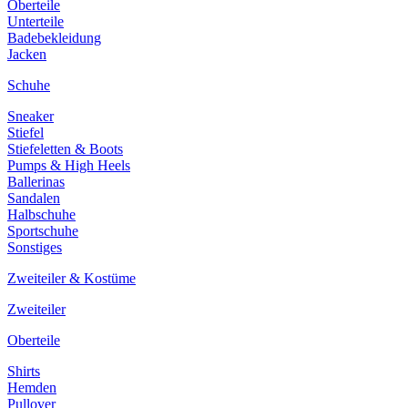
Oberteile
Unterteile
Badebekleidung
Jacken
Schuhe
Sneaker
Stiefel
Stiefeletten & Boots
Pumps & High Heels
Ballerinas
Sandalen
Halbschuhe
Sportschuhe
Sonstiges
Zweiteiler & Kostüme
Zweiteiler
Oberteile
Shirts
Hemden
Pullover