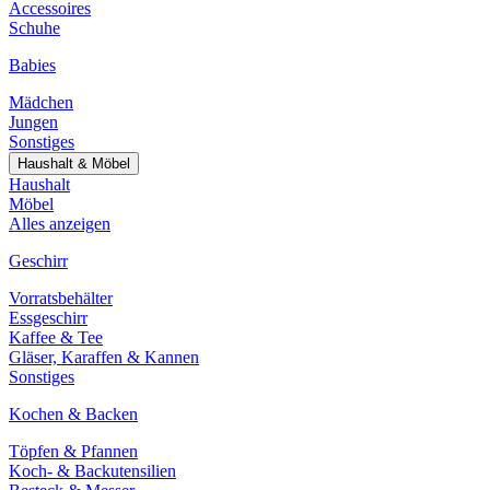
Accessoires
Schuhe
Babies
Mädchen
Jungen
Sonstiges
Haushalt & Möbel
Haushalt
Möbel
Alles anzeigen
Geschirr
Vorratsbehälter
Essgeschirr
Kaffee & Tee
Gläser, Karaffen & Kannen
Sonstiges
Kochen & Backen
Töpfen & Pfannen
Koch- & Backutensilien