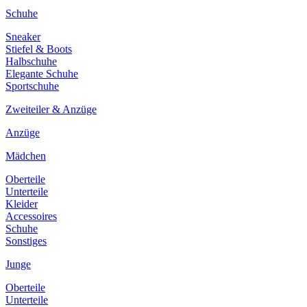
Schuhe
Sneaker
Stiefel & Boots
Halbschuhe
Elegante Schuhe
Sportschuhe
Zweiteiler & Anzüge
Anzüge
Mädchen
Oberteile
Unterteile
Kleider
Accessoires
Schuhe
Sonstiges
Junge
Oberteile
Unterteile