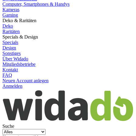
Computer, Smartphones & Handys
Kameras
Gaming
Deko & Raritäten
Deko
Raritäten
Specials & Design
Specials
Design
Sonstiges
Über Widado
Mitgliedsbetriebe
Kontakt
FAQ
Neuen Account anlegen
Anmelden
Suche