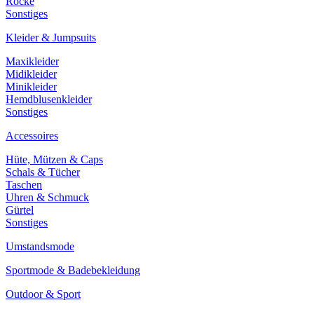
Röcke
Sonstiges
Kleider & Jumpsuits
Maxikleider
Midikleider
Minikleider
Hemdblusenkleider
Sonstiges
Accessoires
Hüte, Mützen & Caps
Schals & Tücher
Taschen
Uhren & Schmuck
Gürtel
Sonstiges
Umstandsmode
Sportmode & Badebekleidung
Outdoor & Sport