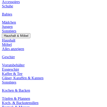
Accessoires
Schuhe
Babies
Mädchen
Jungen
Sonstiges
Haushalt & Möbel
Haushalt
Möbel
Alles anzeigen
Geschirr
Vorratsbehälter
Essgeschirr
Kaffee & Tee
Gläser, Karaffen & Kannen
Sonstiges
Kochen & Backen
Töpfen & Pfannen
Koch- & Backutensilien