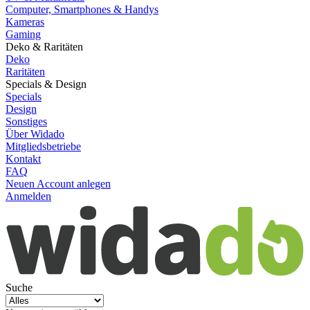
Computer, Smartphones & Handys
Kameras
Gaming
Deko & Raritäten
Deko
Raritäten
Specials & Design
Specials
Design
Sonstiges
Über Widado
Mitgliedsbetriebe
Kontakt
FAQ
Neuen Account anlegen
Anmelden
Suche