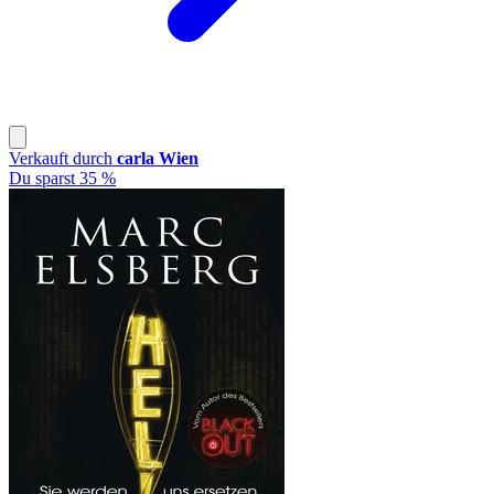
Verkauft durch
carla Wien
Du sparst 35 %