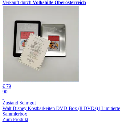
Verkauft durch
Volkshilfe Oberösterreich
€ 79
90
Zustand Sehr gut
Walt Disney Kostbarkeiten DVD-Box (8 DVDs) | Limitierte
Sammlerbox
Zum Produkt