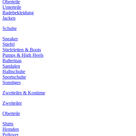
Oberteile
Unterteile
Badebekleidung
Jacken
Schuhe
Sneaker
Stiefel
Stiefeletten & Boots
Pumps & High Heels
Ballerinas
Sandalen
Halbschuhe
Sportschuhe
Sonstiges
Zweiteiler & Kostüme
Zweiteiler
Oberteile
Shirts
Hemden
Pullover