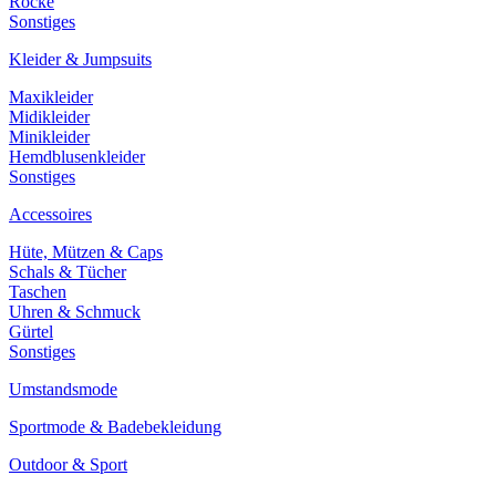
Röcke
Sonstiges
Kleider & Jumpsuits
Maxikleider
Midikleider
Minikleider
Hemdblusenkleider
Sonstiges
Accessoires
Hüte, Mützen & Caps
Schals & Tücher
Taschen
Uhren & Schmuck
Gürtel
Sonstiges
Umstandsmode
Sportmode & Badebekleidung
Outdoor & Sport