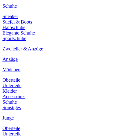
Schuhe
Sneaker
Stiefel & Boots
Halbschuhe
Elegante Schuhe
Sportschuhe
Zweiteiler & Anzüge
Anzüge
Mädchen
Oberteile
Unterteile
Kleider
Accessoires
Schuhe
Sonstiges
Junge
Oberteile
Unterteile