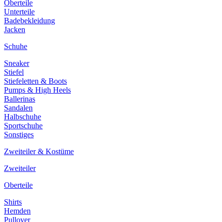
Oberteile
Unterteile
Badebekleidung
Jacken
Schuhe
Sneaker
Stiefel
Stiefeletten & Boots
Pumps & High Heels
Ballerinas
Sandalen
Halbschuhe
Sportschuhe
Sonstiges
Zweiteiler & Kostüme
Zweiteiler
Oberteile
Shirts
Hemden
Pullover