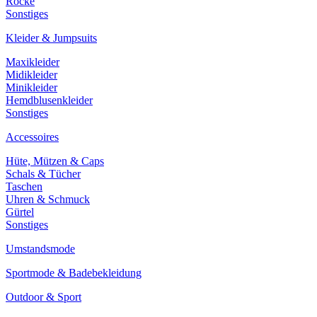
Röcke
Sonstiges
Kleider & Jumpsuits
Maxikleider
Midikleider
Minikleider
Hemdblusenkleider
Sonstiges
Accessoires
Hüte, Mützen & Caps
Schals & Tücher
Taschen
Uhren & Schmuck
Gürtel
Sonstiges
Umstandsmode
Sportmode & Badebekleidung
Outdoor & Sport