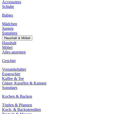
Accessoires
Schuhe
Babies
Mädchen
Jungen
Sonstiges
Haushalt & Möbel
Haushalt
Möbel
Alles anzeigen
Geschirr
Vorratsbehälter
Essgeschirr
Kaffee & Tee
Gläser, Karaffen & Kannen
Sonstiges
Kochen & Backen
Töpfen & Pfannen
Koch- & Backutensilien