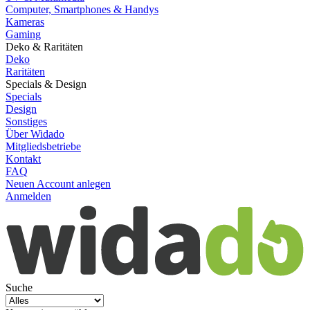
Computer, Smartphones & Handys
Kameras
Gaming
Deko & Raritäten
Deko
Raritäten
Specials & Design
Specials
Design
Sonstiges
Über Widado
Mitgliedsbetriebe
Kontakt
FAQ
Neuen Account anlegen
Anmelden
Suche