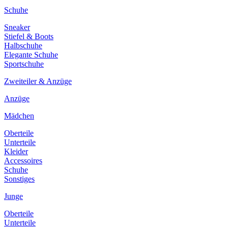
Schuhe
Sneaker
Stiefel & Boots
Halbschuhe
Elegante Schuhe
Sportschuhe
Zweiteiler & Anzüge
Anzüge
Mädchen
Oberteile
Unterteile
Kleider
Accessoires
Schuhe
Sonstiges
Junge
Oberteile
Unterteile