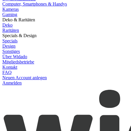
Computer, Smartphones & Handys
Kameras
Gaming
Deko & Raritäten
Deko
Raritäten
Specials & Design
Specials
Design
Sonstiges
Über Widado
Mitgliedsbetriebe
Kontakt
FAQ
Neuen Account anlegen
Anmelden