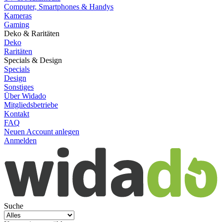
Computer, Smartphones & Handys
Kameras
Gaming
Deko & Raritäten
Deko
Raritäten
Specials & Design
Specials
Design
Sonstiges
Über Widado
Mitgliedsbetriebe
Kontakt
FAQ
Neuen Account anlegen
Anmelden
Suche