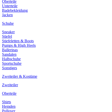
Oberteile
Unterteile
Badebekleidung
Jacken
Schuhe
Sneaker
Stiefel
Stiefeletten & Boots
Pumps & High Heels
Ballerinas
Sandalen
Halbschuhe
Sportschuhe
Sonstiges
Zweiteiler & Kostüme
Zweiteiler
Oberteile
Shirts
Hemden
Pullover