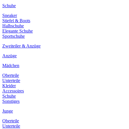
Schuhe
Sneaker
Stiefel & Boots
Halbschuhe
Elegante Schuhe
Sportschuhe
Zweiteiler & Anzüge
Anzüge
Mädchen
Oberteile
Unterteile
Kleider
Accessoires
Schuhe
Sonstiges
Junge
Oberteile
Unterteile