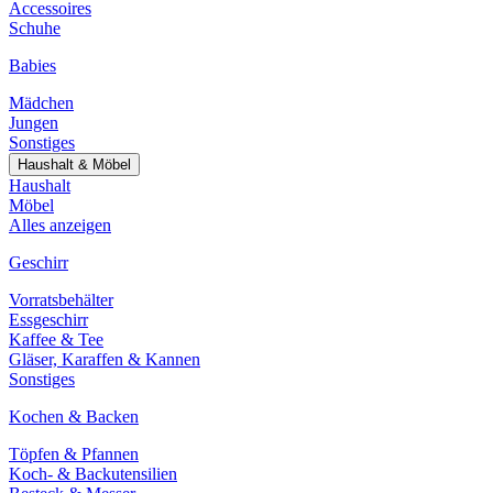
Accessoires
Schuhe
Babies
Mädchen
Jungen
Sonstiges
Haushalt & Möbel
Haushalt
Möbel
Alles anzeigen
Geschirr
Vorratsbehälter
Essgeschirr
Kaffee & Tee
Gläser, Karaffen & Kannen
Sonstiges
Kochen & Backen
Töpfen & Pfannen
Koch- & Backutensilien