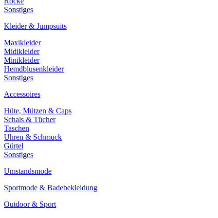
Röcke
Sonstiges
Kleider & Jumpsuits
Maxikleider
Midikleider
Minikleider
Hemdblusenkleider
Sonstiges
Accessoires
Hüte, Mützen & Caps
Schals & Tücher
Taschen
Uhren & Schmuck
Gürtel
Sonstiges
Umstandsmode
Sportmode & Badebekleidung
Outdoor & Sport