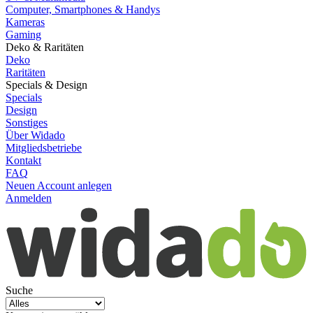
Computer, Smartphones & Handys
Kameras
Gaming
Deko & Raritäten
Deko
Raritäten
Specials & Design
Specials
Design
Sonstiges
Über Widado
Mitgliedsbetriebe
Kontakt
FAQ
Neuen Account anlegen
Anmelden
Suche