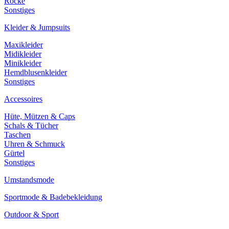
Röcke
Sonstiges
Kleider & Jumpsuits
Maxikleider
Midikleider
Minikleider
Hemdblusenkleider
Sonstiges
Accessoires
Hüte, Mützen & Caps
Schals & Tücher
Taschen
Uhren & Schmuck
Gürtel
Sonstiges
Umstandsmode
Sportmode & Badebekleidung
Outdoor & Sport