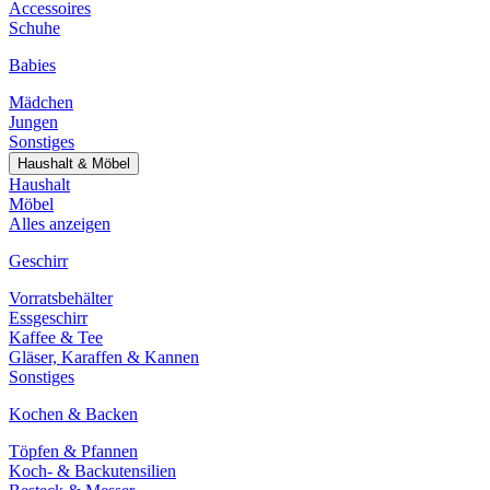
Accessoires
Schuhe
Babies
Mädchen
Jungen
Sonstiges
Haushalt & Möbel
Haushalt
Möbel
Alles anzeigen
Geschirr
Vorratsbehälter
Essgeschirr
Kaffee & Tee
Gläser, Karaffen & Kannen
Sonstiges
Kochen & Backen
Töpfen & Pfannen
Koch- & Backutensilien