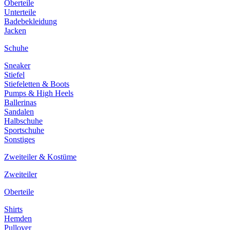
Oberteile
Unterteile
Badebekleidung
Jacken
Schuhe
Sneaker
Stiefel
Stiefeletten & Boots
Pumps & High Heels
Ballerinas
Sandalen
Halbschuhe
Sportschuhe
Sonstiges
Zweiteiler & Kostüme
Zweiteiler
Oberteile
Shirts
Hemden
Pullover