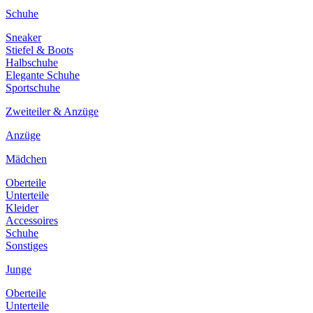
Schuhe
Sneaker
Stiefel & Boots
Halbschuhe
Elegante Schuhe
Sportschuhe
Zweiteiler & Anzüge
Anzüge
Mädchen
Oberteile
Unterteile
Kleider
Accessoires
Schuhe
Sonstiges
Junge
Oberteile
Unterteile