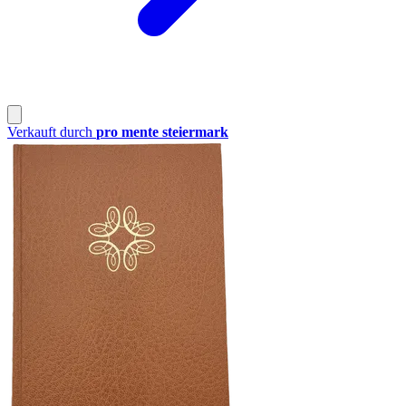
Verkauft durch
pro mente steiermark