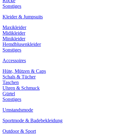
Röcke
Sonstiges
Kleider & Jumpsuits
Maxikleider
Midikleider
Minikleider
Hemdblusenkleider
Sonstiges
Accessoires
Hüte, Mützen & Caps
Schals & Tücher
Taschen
Uhren & Schmuck
Gürtel
Sonstiges
Umstandsmode
Sportmode & Badebekleidung
Outdoor & Sport