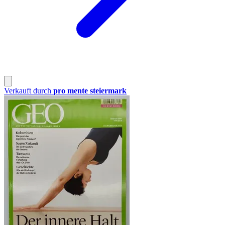
Verkauft durch
pro mente steiermark