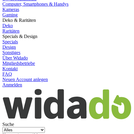
Computer, Smartphones & Handys
Kameras
Gaming
Deko & Raritäten
Deko
Raritäten
Specials & Design
Specials
Design
Sonstiges
Über Widado
Mitgliedsbetriebe
Kontakt
FAQ
Neuen Account anlegen
Anmelden
Suche