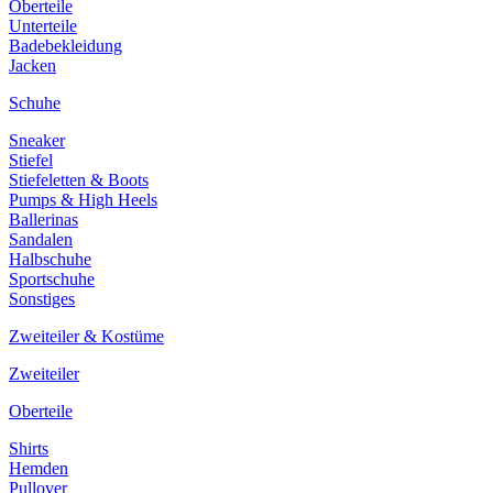
Oberteile
Unterteile
Badebekleidung
Jacken
Schuhe
Sneaker
Stiefel
Stiefeletten & Boots
Pumps & High Heels
Ballerinas
Sandalen
Halbschuhe
Sportschuhe
Sonstiges
Zweiteiler & Kostüme
Zweiteiler
Oberteile
Shirts
Hemden
Pullover