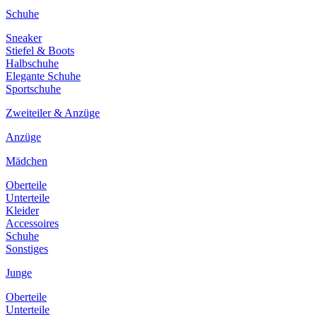
Schuhe
Sneaker
Stiefel & Boots
Halbschuhe
Elegante Schuhe
Sportschuhe
Zweiteiler & Anzüge
Anzüge
Mädchen
Oberteile
Unterteile
Kleider
Accessoires
Schuhe
Sonstiges
Junge
Oberteile
Unterteile