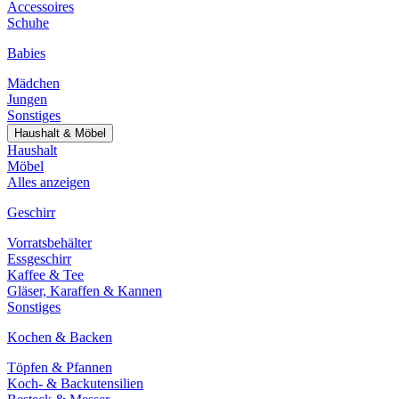
Accessoires
Schuhe
Babies
Mädchen
Jungen
Sonstiges
Haushalt & Möbel
Haushalt
Möbel
Alles anzeigen
Geschirr
Vorratsbehälter
Essgeschirr
Kaffee & Tee
Gläser, Karaffen & Kannen
Sonstiges
Kochen & Backen
Töpfen & Pfannen
Koch- & Backutensilien