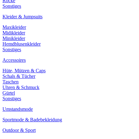
Röcke
Sonstiges
Kleider & Jumpsuits
Maxikleider
Midikleider
Minikleider
Hemdblusenkleider
Sonstiges
Accessoires
Hüte, Mützen & Caps
Schals & Tücher
Taschen
Uhren & Schmuck
Gürtel
Sonstiges
Umstandsmode
Sportmode & Badebekleidung
Outdoor & Sport