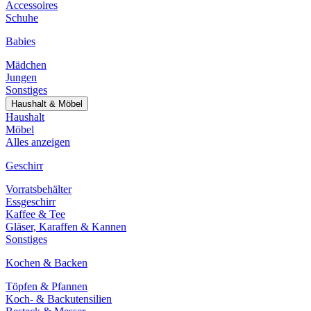
Accessoires
Schuhe
Babies
Mädchen
Jungen
Sonstiges
Haushalt & Möbel
Haushalt
Möbel
Alles anzeigen
Geschirr
Vorratsbehälter
Essgeschirr
Kaffee & Tee
Gläser, Karaffen & Kannen
Sonstiges
Kochen & Backen
Töpfen & Pfannen
Koch- & Backutensilien