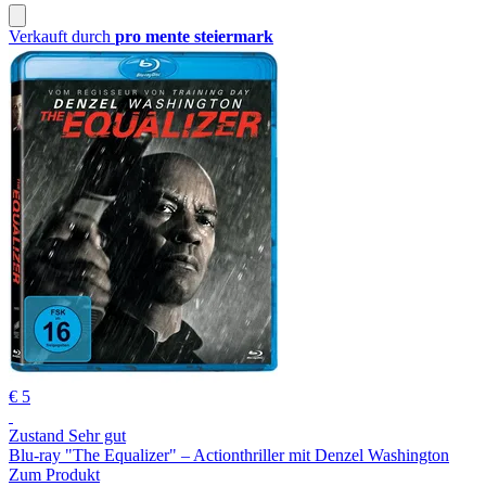
Verkauft durch
pro mente steiermark
€ 5
Zustand Sehr gut
Blu-ray "The Equalizer" – Actionthriller mit Denzel Washington
Zum Produkt