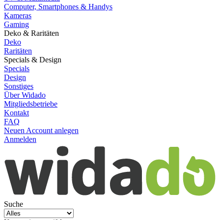
Computer, Smartphones & Handys
Kameras
Gaming
Deko & Raritäten
Deko
Raritäten
Specials & Design
Specials
Design
Sonstiges
Über Widado
Mitgliedsbetriebe
Kontakt
FAQ
Neuen Account anlegen
Anmelden
Suche