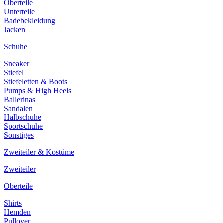
Oberteile
Unterteile
Badebekleidung
Jacken
Schuhe
Sneaker
Stiefel
Stiefeletten & Boots
Pumps & High Heels
Ballerinas
Sandalen
Halbschuhe
Sportschuhe
Sonstiges
Zweiteiler & Kostüme
Zweiteiler
Oberteile
Shirts
Hemden
Pullover