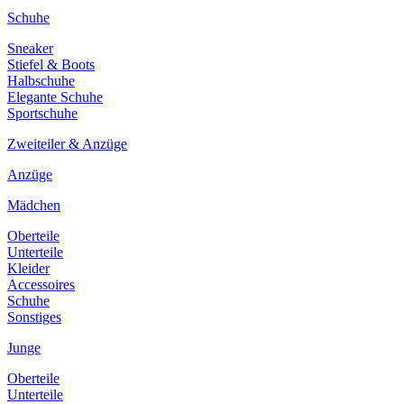
Schuhe
Sneaker
Stiefel & Boots
Halbschuhe
Elegante Schuhe
Sportschuhe
Zweiteiler & Anzüge
Anzüge
Mädchen
Oberteile
Unterteile
Kleider
Accessoires
Schuhe
Sonstiges
Junge
Oberteile
Unterteile