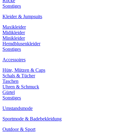
Röcke
Sonstiges
Kleider & Jumpsuits
Maxikleider
Midikleider
Minikleider
Hemdblusenkleider
Sonstiges
Accessoires
Hüte, Mützen & Caps
Schals & Tücher
Taschen
Uhren & Schmuck
Gürtel
Sonstiges
Umstandsmode
Sportmode & Badebekleidung
Outdoor & Sport