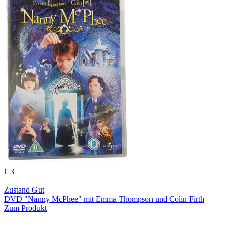
€ 3
Zustand Gut
DVD "Nanny McPhee" mit Emma Thompson und Colin Firth
Zum Produkt