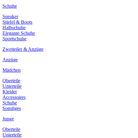
Schuhe
Sneaker
Stiefel & Boots
Halbschuhe
Elegante Schuhe
Sportschuhe
Zweiteiler & Anzüge
Anzüge
Mädchen
Oberteile
Unterteile
Kleider
Accessoires
Schuhe
Sonstiges
Junge
Oberteile
Unterteile