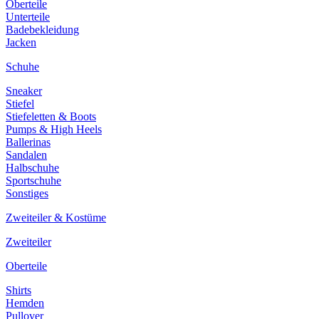
Oberteile
Unterteile
Badebekleidung
Jacken
Schuhe
Sneaker
Stiefel
Stiefeletten & Boots
Pumps & High Heels
Ballerinas
Sandalen
Halbschuhe
Sportschuhe
Sonstiges
Zweiteiler & Kostüme
Zweiteiler
Oberteile
Shirts
Hemden
Pullover