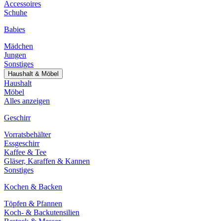
Accessoires
Schuhe
Babies
Mädchen
Jungen
Sonstiges
Haushalt & Möbel
Haushalt
Möbel
Alles anzeigen
Geschirr
Vorratsbehälter
Essgeschirr
Kaffee & Tee
Gläser, Karaffen & Kannen
Sonstiges
Kochen & Backen
Töpfen & Pfannen
Koch- & Backutensilien