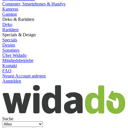
Computer, Smartphones & Handys
Kameras
Gaming
Deko & Raritäten
Deko
Raritäten
Specials & Design
Specials
Design
Sonstiges
Über Widado
Mitgliedsbetriebe
Kontakt
FAQ
Neuen Account anlegen
Anmelden
Suche