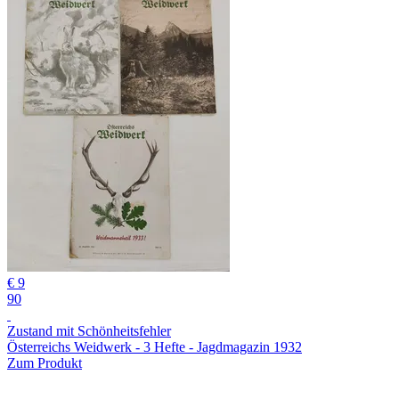
€ 9
90
Zustand mit Schönheitsfehler
Österreichs Weidwerk - 3 Hefte - Jagdmagazin 1932
Zum Produkt