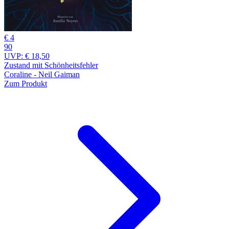
€ 4
90
UVP:
€ 18,50
Zustand mit Schönheitsfehler
Coraline - Neil Gaiman
Zum Produkt