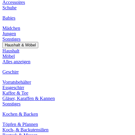
Accessoires
Schuhe
Babies
Mädchen
Jungen
Sonstiges
Haushalt & Möbel
Haushalt
Möbel
Alles anzeigen
Geschirr
Vorratsbehälter
Essgeschirr
Kaffee & Tee
Gläser, Karaffen & Kannen
Sonstiges
Kochen & Backen
Töpfen & Pfannen
Koch- & Backutensilien