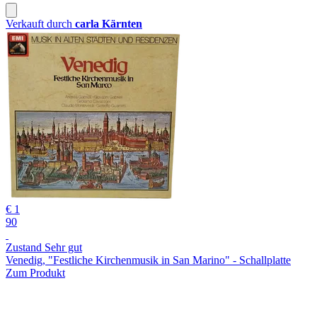
Verkauft durch
carla Kärnten
€ 1
90
Zustand Sehr gut
Venedig, "Festliche Kirchenmusik in San Marino" - Schallplatte
Zum Produkt