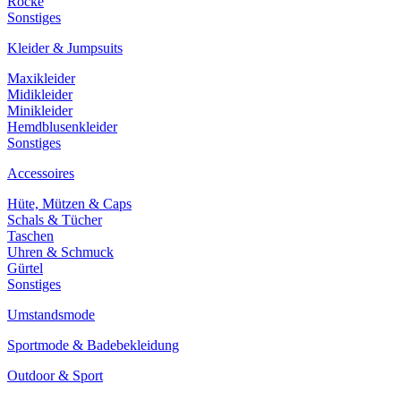
Röcke
Sonstiges
Kleider & Jumpsuits
Maxikleider
Midikleider
Minikleider
Hemdblusenkleider
Sonstiges
Accessoires
Hüte, Mützen & Caps
Schals & Tücher
Taschen
Uhren & Schmuck
Gürtel
Sonstiges
Umstandsmode
Sportmode & Badebekleidung
Outdoor & Sport