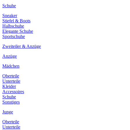
Schuhe
Sneaker
Stiefel & Boots
Halbschuhe
Elegante Schuhe
Sportschuhe
Zweiteiler & Anzüge
Anzüge
Mädchen
Oberteile
Unterteile
Kleider
Accessoires
Schuhe
Sonstiges
Junge
Oberteile
Unterteile