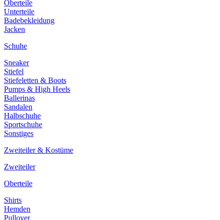
Oberteile
Unterteile
Badebekleidung
Jacken
Schuhe
Sneaker
Stiefel
Stiefeletten & Boots
Pumps & High Heels
Ballerinas
Sandalen
Halbschuhe
Sportschuhe
Sonstiges
Zweiteiler & Kostüme
Zweiteiler
Oberteile
Shirts
Hemden
Pullover