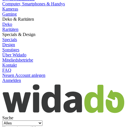
Computer, Smartphones & Handys
Kameras
Gaming
Deko & Raritäten
Deko
Raritäten
Specials & Design
Specials
Design
Sonstiges
Über Widado
Mitgliedsbetriebe
Kontakt
FAQ
Neuen Account anlegen
Anmelden
Suche