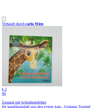
Verkauft durch
carla Wien
€ 2
90
Zustand mit Schönheitsfehler
He kamēlopardalē pou den evlepe kala - Giolanta Tsorōnē