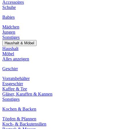
Accessoires
Schuhe
Babies
Mädchen
Jungen
Sonstiges
Haushalt & Möbel
Haushalt
Möbel
Alles anzeigen
Geschirr
Vorratsbehälter
Essgeschirr
Kaffee & Tee
Gläser, Karaffen & Kannen
Sonstiges
Kochen & Backen
Töpfen & Pfannen
Koch- & Backutensilien