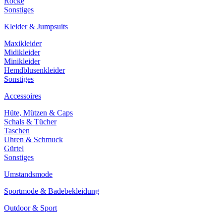
Röcke
Sonstiges
Kleider & Jumpsuits
Maxikleider
Midikleider
Minikleider
Hemdblusenkleider
Sonstiges
Accessoires
Hüte, Mützen & Caps
Schals & Tücher
Taschen
Uhren & Schmuck
Gürtel
Sonstiges
Umstandsmode
Sportmode & Badebekleidung
Outdoor & Sport