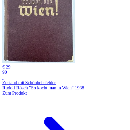
€ 29
90
Zustand mit Schönheitsfehler
Rudolf Rösch "So kocht man in Wien" 1938
Zum Produkt