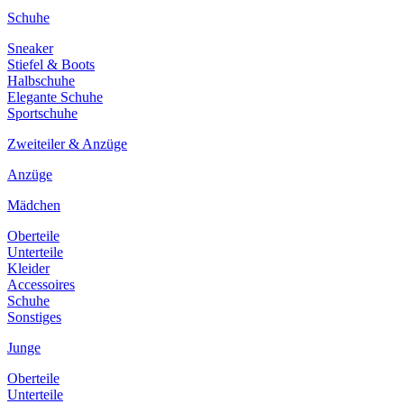
Schuhe
Sneaker
Stiefel & Boots
Halbschuhe
Elegante Schuhe
Sportschuhe
Zweiteiler & Anzüge
Anzüge
Mädchen
Oberteile
Unterteile
Kleider
Accessoires
Schuhe
Sonstiges
Junge
Oberteile
Unterteile