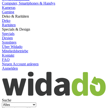
Computer, Smartphones & Handys
Kameras
Gaming
Deko & Raritäten
Deko
Raritäten
Specials & Design
Specials
Design
Sonstiges
Über Widado
Mitgliedsbetriebe
Kontakt
FAQ
Neuen Account anlegen
Anmelden
Suche