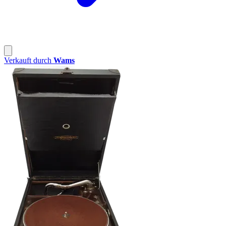
Verkauft durch
Wams