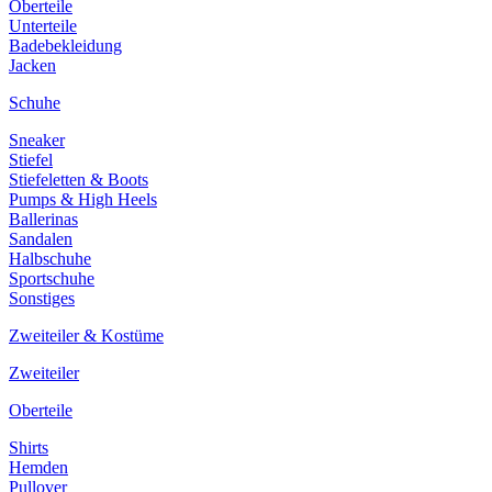
Oberteile
Unterteile
Badebekleidung
Jacken
Schuhe
Sneaker
Stiefel
Stiefeletten & Boots
Pumps & High Heels
Ballerinas
Sandalen
Halbschuhe
Sportschuhe
Sonstiges
Zweiteiler & Kostüme
Zweiteiler
Oberteile
Shirts
Hemden
Pullover